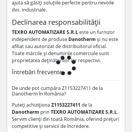
ajuta să găsiți soluțiile perfecte pentru nevoile
dvs. industriale.
Declinarea responsabilității
TEXRO AUTOMATIZARE S.R.L
este un furnizor
independent de produse
Danotherm
și nu este
afiliat sau autorizat de distribuitorul oficial.
Toate mărcile și denumirile comerciale sunt
proprietatea deținătorilor lor respectivi.
Întrebări frecvente
De unde pot cumpăra Z1153227411 de la
Danotherm în România?
Puteți achiziționa
Z1153227411
de la
Danotherm
prin
TEXRO AUTOMATIZARE S.R.L
.
Servim clienți din toată România, oferind prețuri
competitive și servicii de încredere.