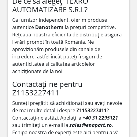
De ce să alegeți TEXRO
AUTOMATIZARE S.R.L?
Ca furnizor independent, oferim produse
autentice
Danotherm
la prețuri competitive.
Rețeaua noastră eficientă de distribuție asigură
livrări prompt în toată România. Ne
aprovizionăm produsele din canale de
încredere, astfel încât puteți fi siguri de
autenticitatea și calitatea articolelor
achiziționate de la noi.
Contactați-ne pentru
Z1153227411
Sunteți pregătit să achiziționați sau aveți nevoie
de mai multe detalii despre
Z1153227411
?
Contactați-ne astăzi. Apelați la
+40 31 2295121
sau trimiteți un e-mail la
sales@enapart.ro
.
Echipa noastră de experți este aici pentru a vă