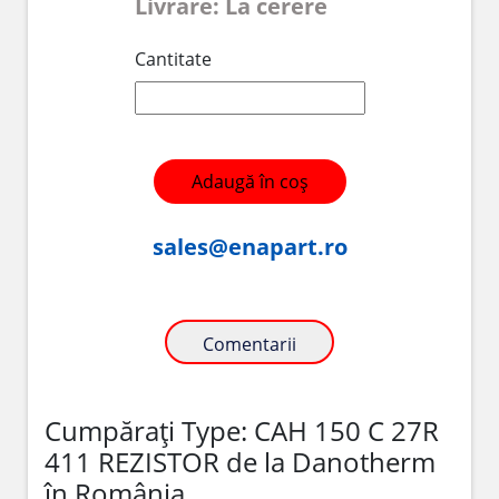
Livrare: La cerere
Cantitate
Adaugă în coș
sales@enapart.ro
Comentarii
Cumpărați Type: CAH 150 C 27R
411 REZISTOR de la Danotherm
în România