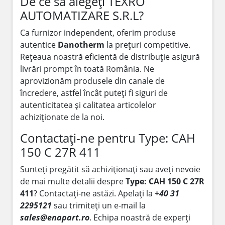
De ce să alegeți TEXRO
AUTOMATIZARE S.R.L?
Ca furnizor independent, oferim produse
autentice
Danotherm
la prețuri competitive.
Rețeaua noastră eficientă de distribuție asigură
livrări prompt în toată România. Ne
aprovizionăm produsele din canale de
încredere, astfel încât puteți fi siguri de
autenticitatea și calitatea articolelor
achiziționate de la noi.
Contactați-ne pentru Type: CAH
150 C 27R 411
Sunteți pregătit să achiziționați sau aveți nevoie
de mai multe detalii despre
Type: CAH 150 C 27R
411
? Contactați-ne astăzi. Apelați la
+40 31
2295121
sau trimiteți un e-mail la
sales@enapart.ro
. Echipa noastră de experți