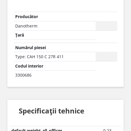
Producător
Danotherm
Țară
Numărul piesei
Type: CAH 150 C 27R 411
Codul interior
3300686
Specificații tehnice
default.weight_all_offices
0.23