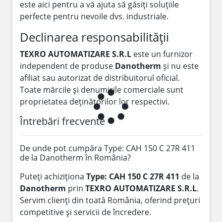
este aici pentru a vă ajuta să găsiți soluțiile
perfecte pentru nevoile dvs. industriale.
Declinarea responsabilității
TEXRO AUTOMATIZARE S.R.L
este un furnizor
independent de produse
Danotherm
și nu este
afiliat sau autorizat de distribuitorul oficial.
Toate mărcile și denumirile comerciale sunt
proprietatea deținătorilor lor respectivi.
Întrebări frecvente
De unde pot cumpăra Type: CAH 150 C 27R 411
de la Danotherm în România?
Puteți achiziționa
Type: CAH 150 C 27R 411
de la
Danotherm
prin
TEXRO AUTOMATIZARE S.R.L
.
Servim clienți din toată România, oferind prețuri
competitive și servicii de încredere.