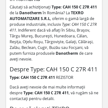
Căutați să achiziționați
Type: CAH 150 C 27R 411
de la
Danotherm
în România? La
TEXRO
AUTOMATIZARE S.R.L
, oferim o gamă largă de
produse industriale, inclusiv
Type: CAH 150 C 27R
411
. Indiferent dacă vă aflați în Sibiu, Brașov,
Târgu Mureș, București, Hunedoara, Călan,
Reșița, Oțelu Roșu, Târgoviște, Galați, Călărași,
Zalău, Beclean, Cugir, Buzău sau Focșani, vă
putem furniza produsele
Danotherm
de care
aveți nevoie.
Despre Type: CAH 150 C 27R 411
Type: CAH 150 C 27R 411
REZISTOR
Dacă aveți nevoie de mai multe informații
despre
Type: CAH 150 C 27R 411
, vă rugăm să ne
contactați pentru detalii.