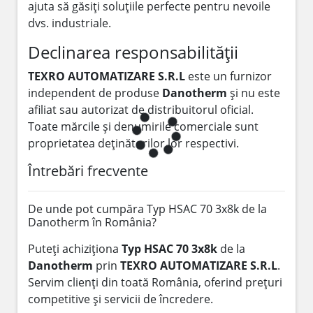
ajuta să găsiți soluțiile perfecte pentru nevoile
dvs. industriale.
Declinarea responsabilității
TEXRO AUTOMATIZARE S.R.L
este un furnizor
independent de produse
Danotherm
și nu este
afiliat sau autorizat de distribuitorul oficial.
Toate mărcile și denumirile comerciale sunt
proprietatea deținătorilor lor respectivi.
Întrebări frecvente
De unde pot cumpăra Typ HSAC 70 3x8k de la
Danotherm în România?
Puteți achiziționa
Typ HSAC 70 3x8k
de la
Danotherm
prin
TEXRO AUTOMATIZARE S.R.L
.
Servim clienți din toată România, oferind prețuri
competitive și servicii de încredere.