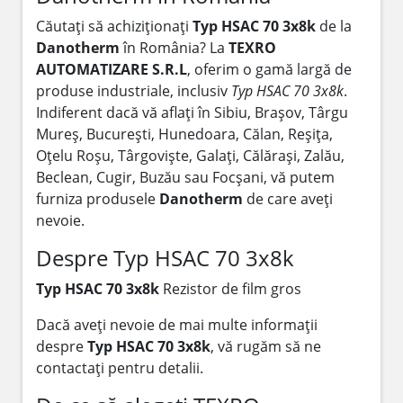
Căutați să achiziționați
Typ HSAC 70 3x8k
de la
Danotherm
în România? La
TEXRO
AUTOMATIZARE S.R.L
, oferim o gamă largă de
produse industriale, inclusiv
Typ HSAC 70 3x8k
.
Indiferent dacă vă aflați în Sibiu, Brașov, Târgu
Mureș, București, Hunedoara, Călan, Reșița,
Oțelu Roșu, Târgoviște, Galați, Călărași, Zalău,
Beclean, Cugir, Buzău sau Focșani, vă putem
furniza produsele
Danotherm
de care aveți
nevoie.
Despre Typ HSAC 70 3x8k
Typ HSAC 70 3x8k
Rezistor de film gros
Dacă aveți nevoie de mai multe informații
despre
Typ HSAC 70 3x8k
, vă rugăm să ne
contactați pentru detalii.