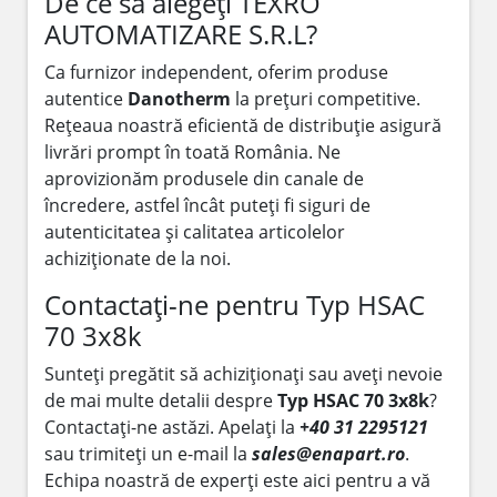
De ce să alegeți TEXRO
AUTOMATIZARE S.R.L?
Ca furnizor independent, oferim produse
autentice
Danotherm
la prețuri competitive.
Rețeaua noastră eficientă de distribuție asigură
livrări prompt în toată România. Ne
aprovizionăm produsele din canale de
încredere, astfel încât puteți fi siguri de
autenticitatea și calitatea articolelor
achiziționate de la noi.
Contactați-ne pentru Typ HSAC
70 3x8k
Sunteți pregătit să achiziționați sau aveți nevoie
de mai multe detalii despre
Typ HSAC 70 3x8k
?
Contactați-ne astăzi. Apelați la
+40 31 2295121
sau trimiteți un e-mail la
sales@enapart.ro
.
Echipa noastră de experți este aici pentru a vă