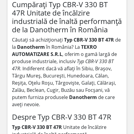
Cumpărați Typ CBR-V 330 BT
47R Unitate de încălzire
industrială de înaltă performanță
de la Danotherm în România
Căutați să achiziționați
Typ CBR-V 330 BT 47R
de
la
Danotherm
în România? La
TEXRO
AUTOMATIZARE S.R.L
, oferim o gamă largă de
produse industriale, inclusiv
Typ CBR-V 330 BT
47R
. Indiferent dacă vă aflați în Sibiu, Brașov,
Târgu Mureș, București, Hunedoara, Călan,
Reșița, Oțelu Roșu, Târgoviște, Galați, Călărași,
Zalău, Beclean, Cugir, Buzău sau Focșani, vă
putem furniza produsele
Danotherm
de care
aveți nevoie.
Despre Typ CBR-V 330 BT 47R
Typ CBR-V 330 BT 47R
Unitate de încălzire