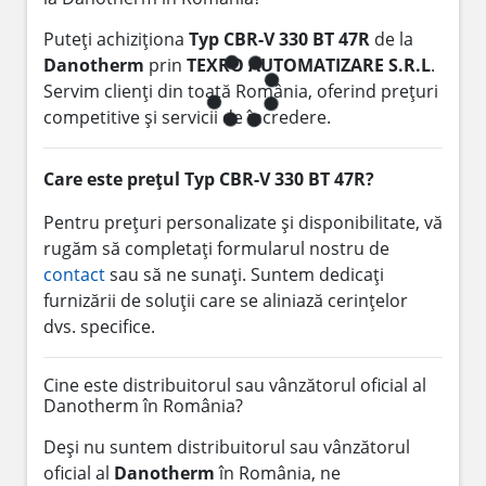
Puteți achiziționa
Typ CBR-V 330 BT 47R
de la
Danotherm
prin
TEXRO AUTOMATIZARE S.R.L
.
Servim clienți din toată România, oferind prețuri
competitive și servicii de încredere.
Care este prețul Typ CBR-V 330 BT 47R?
Pentru prețuri personalizate și disponibilitate, vă
rugăm să completați formularul nostru de
contact
sau să ne sunați. Suntem dedicați
furnizării de soluții care se aliniază cerințelor
dvs. specifice.
Cine este distribuitorul sau vânzătorul oficial al
Danotherm în România?
Deși nu suntem distribuitorul sau vânzătorul
oficial al
Danotherm
în România, ne