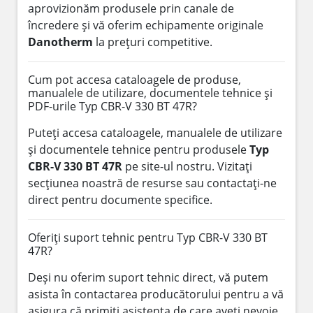
aprovizionăm produsele prin canale de
încredere și vă oferim echipamente originale
Danotherm
la prețuri competitive.
Cum pot accesa cataloagele de produse,
manualele de utilizare, documentele tehnice și
PDF-urile Typ CBR-V 330 BT 47R?
Puteți accesa cataloagele, manualele de utilizare
și documentele tehnice pentru produsele
Typ
CBR-V 330 BT 47R
pe site-ul nostru. Vizitați
secțiunea noastră de resurse sau contactați-ne
direct pentru documente specifice.
Oferiți suport tehnic pentru Typ CBR-V 330 BT
47R?
Deși nu oferim suport tehnic direct, vă putem
asista în contactarea producătorului pentru a vă
asigura că primiți asistența de care aveți nevoie.