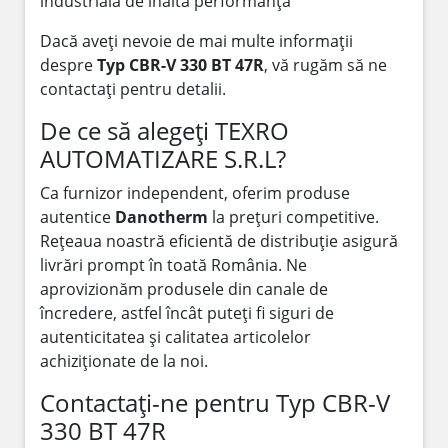
industrială de înaltă performanță
Dacă aveți nevoie de mai multe informații
despre
Typ CBR-V 330 BT 47R
, vă rugăm să ne
contactați pentru detalii.
De ce să alegeți TEXRO
AUTOMATIZARE S.R.L?
Ca furnizor independent, oferim produse
autentice
Danotherm
la prețuri competitive.
Rețeaua noastră eficientă de distribuție asigură
livrări prompt în toată România. Ne
aprovizionăm produsele din canale de
încredere, astfel încât puteți fi siguri de
autenticitatea și calitatea articolelor
achiziționate de la noi.
Contactați-ne pentru Typ CBR-V
330 BT 47R