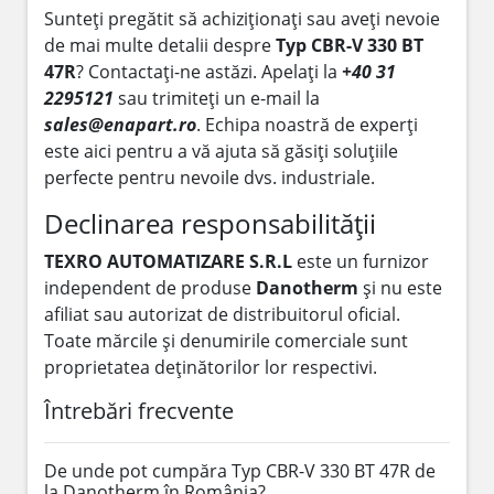
Sunteți pregătit să achiziționați sau aveți nevoie
de mai multe detalii despre
Typ CBR-V 330 BT
47R
? Contactați-ne astăzi. Apelați la
+40 31
2295121
sau trimiteți un e-mail la
sales@enapart.ro
. Echipa noastră de experți
este aici pentru a vă ajuta să găsiți soluțiile
perfecte pentru nevoile dvs. industriale.
Declinarea responsabilității
TEXRO AUTOMATIZARE S.R.L
este un furnizor
independent de produse
Danotherm
și nu este
afiliat sau autorizat de distribuitorul oficial.
Toate mărcile și denumirile comerciale sunt
proprietatea deținătorilor lor respectivi.
Întrebări frecvente
De unde pot cumpăra Typ CBR-V 330 BT 47R de
la Danotherm în România?