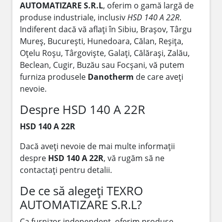
AUTOMATIZARE S.R.L
, oferim o gamă largă de
produse industriale, inclusiv
HSD 140 A 22R
.
Indiferent dacă vă aflați în Sibiu, Brașov, Târgu
Mureș, București, Hunedoara, Călan, Reșița,
Oțelu Roșu, Târgoviște, Galați, Călărași, Zalău,
Beclean, Cugir, Buzău sau Focșani, vă putem
furniza produsele
Danotherm
de care aveți
nevoie.
Despre HSD 140 A 22R
HSD 140 A 22R
Dacă aveți nevoie de mai multe informații
despre
HSD 140 A 22R
, vă rugăm să ne
contactați pentru detalii.
De ce să alegeți TEXRO
AUTOMATIZARE S.R.L?
Ca furnizor independent, oferim produse