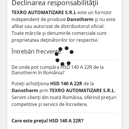
Declinarea responsabilității
TEXRO AUTOMATIZARE S.R.L
este un furnizor
independent de produse
Danotherm
și nu este
afiliat sau autorizat de distribuitorul oficial.
Toate mărcile și denumirile comerciale sunt
proprietatea deținătorilor lor respectivi.
Întrebări frecvente
De unde pot cumpăra HSD 140 A 22R de la
Danotherm în România?
Puteți achiziționa
HSD 140 A 22R
de la
Danotherm
prin
TEXRO AUTOMATIZARE S.R.L
.
Servim clienți din toată România, oferind prețuri
competitive și servicii de încredere.
Care este prețul HSD 140 A 22R?