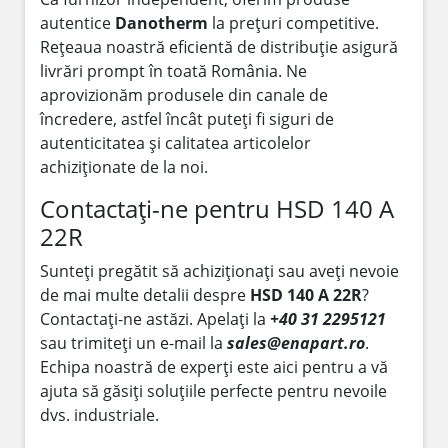
autentice
Danotherm
la prețuri competitive.
Rețeaua noastră eficientă de distribuție asigură
livrări prompt în toată România. Ne
aprovizionăm produsele din canale de
încredere, astfel încât puteți fi siguri de
autenticitatea și calitatea articolelor
achiziționate de la noi.
Contactați-ne pentru HSD 140 A
22R
Sunteți pregătit să achiziționați sau aveți nevoie
de mai multe detalii despre
HSD 140 A 22R
?
Contactați-ne astăzi. Apelați la
+40 31 2295121
sau trimiteți un e-mail la
sales@enapart.ro
.
Echipa noastră de experți este aici pentru a vă
ajuta să găsiți soluțiile perfecte pentru nevoile
dvs. industriale.