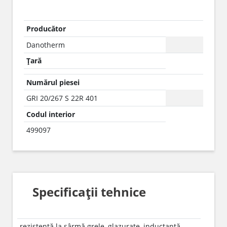
Producător
Danotherm
Țară
Numărul piesei
GRI 20/267 S 22R 401
Codul interior
499097
Specificații tehnice
rezistență la sârmă grele, glazurate, inductanță