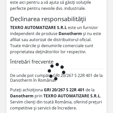
este aici pentru a vă ajuta să găsiți soluțiile
perfecte pentru nevoile dvs. industriale.
Declinarea responsabilității
TEXRO AUTOMATIZARE S.R.L
este un furnizor
independent de produse
Danotherm
și nu este
afiliat sau autorizat de distribuitorul oficial.
Toate mărcile și denumirile comerciale sunt
proprietatea deținătorilor lor respectivi.
Întrebări frecvente
De unde pot cumpăra GRI 20/267 S 22R 401 de la
Danotherm în România?
Puteți achiziționa
GRI 20/267 S 22R 401
de la
Danotherm
prin
TEXRO AUTOMATIZARE S.R.L
.
Servim clienți din toată România, oferind prețuri
competitive și servicii de încredere.