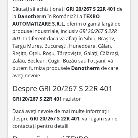
Căutați să achiziționați
GRI 20/267 S 22R 401
de
la
Danotherm
în România? La
TEXRO
AUTOMATIZARE S.R.L
, oferim o gamă largă de
produse industriale, inclusiv
GRI 20/267 S 22R
401
. Indiferent dacă vă aflați în Sibiu, Brașov,
Târgu Mureș, București, Hunedoara, Călan,
Reșița, Oțelu Roșu, Târgoviște, Galați, Călărași,
Zalău, Beclean, Cugir, Buzău sau Focșani, vă
putem furniza produsele
Danotherm
de care
aveți nevoie.
Despre GRI 20/267 S 22R 401
GRI 20/267 S 22R 401
rezistor
Dacă aveți nevoie de mai multe informații
despre
GRI 20/267 S 22R 401
, vă rugăm să ne
contactați pentru detalii.