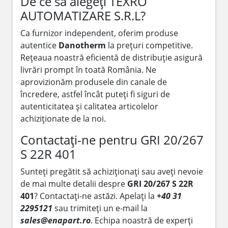
De ce să alegeți TEXRO
AUTOMATIZARE S.R.L?
Ca furnizor independent, oferim produse
autentice
Danotherm
la prețuri competitive.
Rețeaua noastră eficientă de distribuție asigură
livrări prompt în toată România. Ne
aprovizionăm produsele din canale de
încredere, astfel încât puteți fi siguri de
autenticitatea și calitatea articolelor
achiziționate de la noi.
Contactați-ne pentru GRI 20/267
S 22R 401
Sunteți pregătit să achiziționați sau aveți nevoie
de mai multe detalii despre
GRI 20/267 S 22R
401
? Contactați-ne astăzi. Apelați la
+40 31
2295121
sau trimiteți un e-mail la
sales@enapart.ro
. Echipa noastră de experți