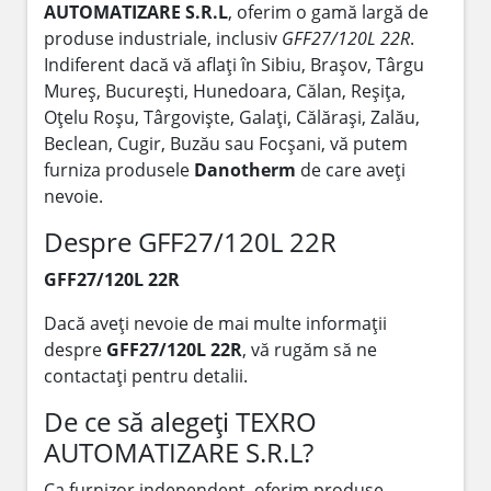
AUTOMATIZARE S.R.L
, oferim o gamă largă de
produse industriale, inclusiv
GFF27/120L 22R
.
Indiferent dacă vă aflați în Sibiu, Brașov, Târgu
Mureș, București, Hunedoara, Călan, Reșița,
Oțelu Roșu, Târgoviște, Galați, Călărași, Zalău,
Beclean, Cugir, Buzău sau Focșani, vă putem
furniza produsele
Danotherm
de care aveți
nevoie.
Despre GFF27/120L 22R
GFF27/120L 22R
Dacă aveți nevoie de mai multe informații
despre
GFF27/120L 22R
, vă rugăm să ne
contactați pentru detalii.
De ce să alegeți TEXRO
AUTOMATIZARE S.R.L?
Ca furnizor independent, oferim produse