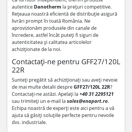
autentice
Danotherm
la prețuri competitive.
Rețeaua noastră eficientă de distribuție asigură
livrări prompt în toată România. Ne
aprovizionăm produsele din canale de
încredere, astfel încât puteți fi siguri de
autenticitatea și calitatea articolelor
achiziționate de la noi.
Contactați-ne pentru GFF27/120L
22R
Sunteți pregătit să achiziționați sau aveți nevoie
de mai multe detalii despre
GFF27/120L 22R
?
Contactați-ne astăzi. Apelați la
+40 31 2295121
sau trimiteți un e-mail la
sales@enapart.ro
.
Echipa noastră de experți este aici pentru a vă
ajuta să găsiți soluțiile perfecte pentru nevoile
dvs. industriale.