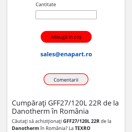
Cantitate
Adaugă în coș
sales@enapart.ro
Comentarii
Cumpărați GFF27/120L 22R de la
Danotherm în România
Căutați să achiziționați
GFF27/120L 22R
de la
Danotherm
în România? La
TEXRO