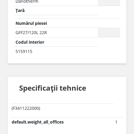
Danotherm
Țară
Numărul piesei
GFF27/120L 22R
Codul interior
5159115
Specificații tehnice
(F3411222000)
default.weight_all_offices
1