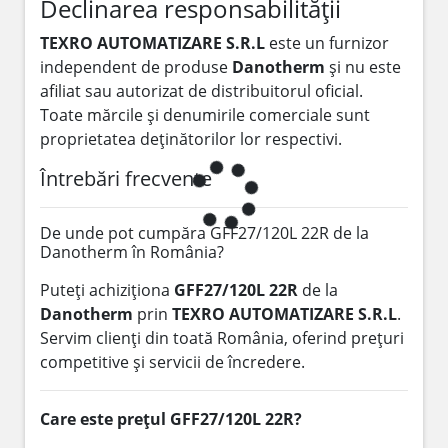
Declinarea responsabilității
TEXRO AUTOMATIZARE S.R.L
este un furnizor
independent de produse
Danotherm
și nu este
afiliat sau autorizat de distribuitorul oficial.
Toate mărcile și denumirile comerciale sunt
proprietatea deținătorilor lor respectivi.
Întrebări frecvente
De unde pot cumpăra GFF27/120L 22R de la
Danotherm în România?
Puteți achiziționa
GFF27/120L 22R
de la
Danotherm
prin
TEXRO AUTOMATIZARE S.R.L
.
Servim clienți din toată România, oferind prețuri
competitive și servicii de încredere.
Care este prețul GFF27/120L 22R?