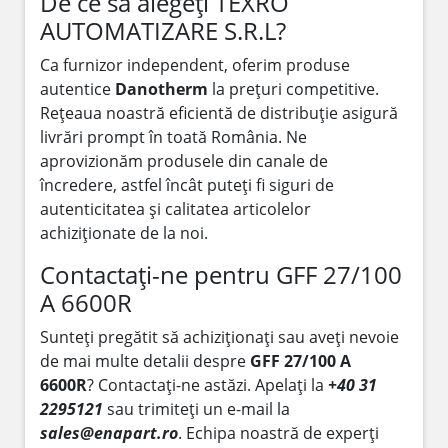
De ce să alegeți TEXRO
AUTOMATIZARE S.R.L?
Ca furnizor independent, oferim produse
autentice
Danotherm
la prețuri competitive.
Rețeaua noastră eficientă de distribuție asigură
livrări prompt în toată România. Ne
aprovizionăm produsele din canale de
încredere, astfel încât puteți fi siguri de
autenticitatea și calitatea articolelor
achiziționate de la noi.
Contactați-ne pentru GFF 27/100
A 6600R
Sunteți pregătit să achiziționați sau aveți nevoie
de mai multe detalii despre
GFF 27/100 A
6600R
? Contactați-ne astăzi. Apelați la
+40 31
2295121
sau trimiteți un e-mail la
sales@enapart.ro
. Echipa noastră de experți