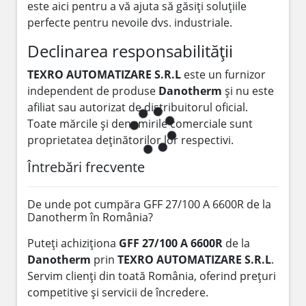
este aici pentru a vă ajuta să găsiți soluțiile
perfecte pentru nevoile dvs. industriale.
Declinarea responsabilității
TEXRO AUTOMATIZARE S.R.L
este un furnizor
independent de produse
Danotherm
și nu este
afiliat sau autorizat de distribuitorul oficial.
Toate mărcile și denumirile comerciale sunt
proprietatea deținătorilor lor respectivi.
Întrebări frecvente
De unde pot cumpăra GFF 27/100 A 6600R de la
Danotherm în România?
Puteți achiziționa
GFF 27/100 A 6600R
de la
Danotherm
prin
TEXRO AUTOMATIZARE S.R.L
.
Servim clienți din toată România, oferind prețuri
competitive și servicii de încredere.