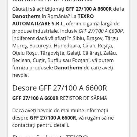
Căutați să achiziționați
GFF 27/100 A 6600R
de la
Danotherm
în România? La
TEXRO
AUTOMATIZARE S.R.L
, oferim o gamă largă de
produse industriale, inclusiv
GFF 27/100 A 6600R
.
Indiferent dacă vă aflați în Sibiu, Brașov, Târgu
Mureș, București, Hunedoara, Călan, Reșița,
Oțelu Roșu, Târgoviște, Galați, Călărași, Zalău,
Beclean, Cugir, Buzău sau Focșani, vă putem
furniza produsele
Danotherm
de care aveți
nevoie.
Despre GFF 27/100 A 6600R
GFF 27/100 A 6600R
REZISTOR DE SÂRMĂ
Dacă aveți nevoie de mai multe informații
despre
GFF 27/100 A 6600R
, vă rugăm să ne
contactați pentru detalii.