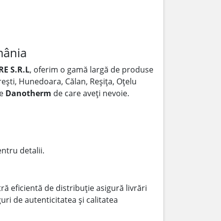
mânia
E S.R.L
, oferim o gamă largă de produse
urești, Hunedoara, Călan, Reșița, Oțelu
le
Danotherm
de care aveți nevoie.
ntru detalii.
ă eficientă de distribuție asigură livrări
ri de autenticitatea și calitatea