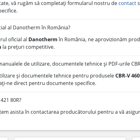
litate, vă rugăm să completați formularul nostru de
contact
s
pecifice.
icial al Danotherm în România?
ul oficial al
Danotherm
în România, ne aprovizionăm produ
m
la prețuri competitive.
anualele de utilizare, documentele tehnice și PDF-urile CB
tilizare și documentele tehnice pentru produsele
CBR-V 460
ți-ne direct pentru documente specifice.
 421 80R?
tem asista în contactarea producătorului pentru a vă asigura