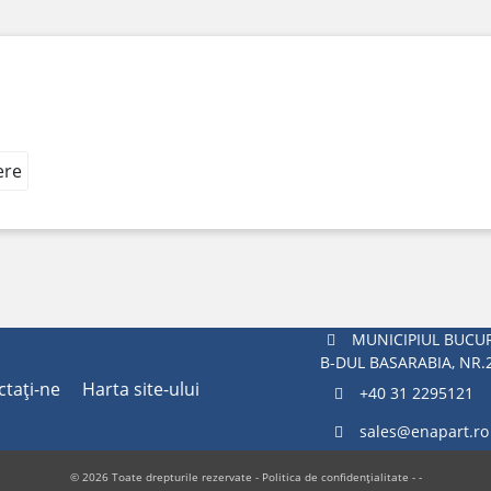
ere
MUNICIPIUL BUCUR
B-DUL BASARABIA, NR.
ctaţi-ne
Harta site-ului
+40 31 2295121
sales@enapart.ro
© 2026 Toate drepturile rezervate -
Politica de confidențialitate
- -