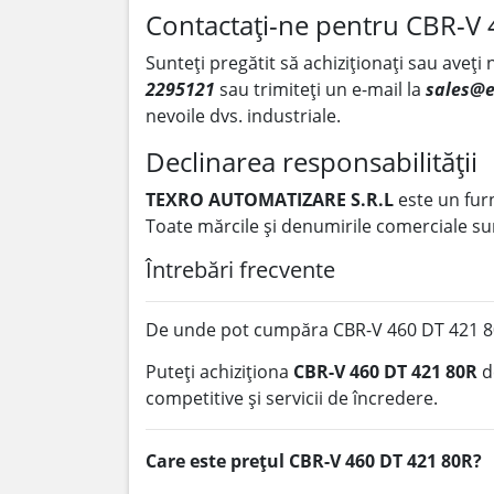
Contactați-ne pentru CBR-V
Sunteți pregătit să achiziționați sau aveți
2295121
sau trimiteți un e-mail la
sales@e
nevoile dvs. industriale.
Declinarea responsabilității
TEXRO AUTOMATIZARE S.R.L
este un fur
Toate mărcile și denumirile comerciale sun
Întrebări frecvente
De unde pot cumpăra CBR-V 460 DT 421 8
Puteți achiziționa
CBR-V 460 DT 421 80R
d
competitive și servicii de încredere.
Care este prețul CBR-V 460 DT 421 80R?