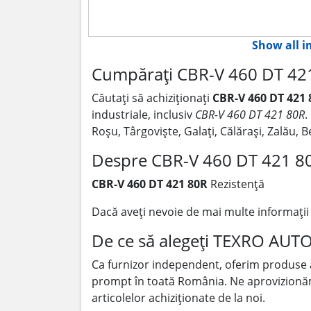
Show all 
Cumpărați CBR-V 460 DT 421
Căutați să achiziționați
CBR-V 460 DT 421 
industriale, inclusiv
CBR-V 460 DT 421 80R
.
Roșu, Târgoviște, Galați, Călărași, Zalău,
Despre CBR-V 460 DT 421 8
CBR-V 460 DT 421 80R
Rezistență
Dacă aveți nevoie de mai multe informați
De ce să alegeți TEXRO AUT
Ca furnizor independent, oferim produse
prompt în toată România. Ne aprovizionăm p
articolelor achiziționate de la noi.