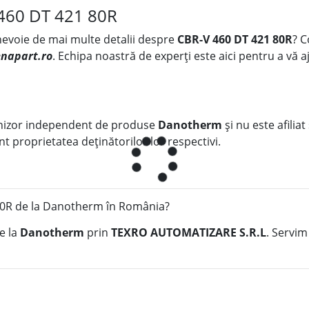
 460 DT 421 80R
 nevoie de mai multe detalii despre
CBR-V 460 DT 421 80R
? C
napart.ro
. Echipa noastră de experți este aici pentru a vă aj
nizor independent de produse
Danotherm
și nu este afiliat
t proprietatea deținătorilor lor respectivi.
0R de la Danotherm în România?
e la
Danotherm
prin
TEXRO AUTOMATIZARE S.R.L
. Servim