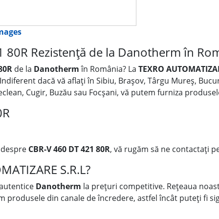
images
 80R Rezistență de la Danotherm în Ro
80R
de la
Danotherm
în România? La
TEXRO AUTOMATIZAR
 Indiferent dacă vă aflați în Sibiu, Brașov, Târgu Mureș, Buc
 Beclean, Cugir, Buzău sau Focșani, vă putem furniza produse
0R
i despre
CBR-V 460 DT 421 80R
, vă rugăm să ne contactați pe
OMATIZARE S.R.L?
 autentice
Danotherm
la prețuri competitive. Rețeaua noastr
rodusele din canale de încredere, astfel încât puteți fi sigu