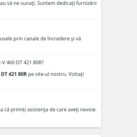
au să ne sunați. Suntem dedicați furnizării
sele prin canale de încredere și vă
R-V 460 DT 421 80R?
 DT 421 80R
pe site-ul nostru. Vizitați
 că primiți asistența de care aveți nevoie.