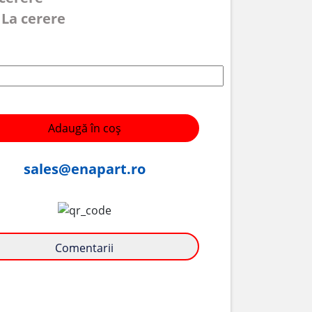
 La cerere
Adaugă în coș
sales@enapart.ro
Comentarii