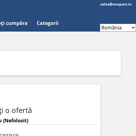
sales@enapart.ro
ți cumpăra
Categorii
i o ofertă
 (Nefolosit)
 cerere