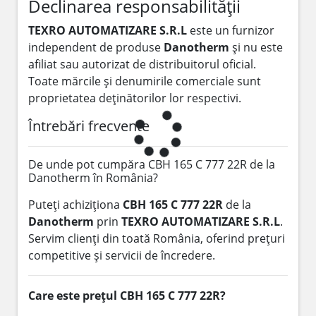
Declinarea responsabilității
TEXRO AUTOMATIZARE S.R.L
este un furnizor
independent de produse
Danotherm
și nu este
afiliat sau autorizat de distribuitorul oficial.
Toate mărcile și denumirile comerciale sunt
proprietatea deținătorilor lor respectivi.
Întrebări frecvente
De unde pot cumpăra CBH 165 C 777 22R de la
Danotherm în România?
Puteți achiziționa
CBH 165 C 777 22R
de la
Danotherm
prin
TEXRO AUTOMATIZARE S.R.L
.
Servim clienți din toată România, oferind prețuri
competitive și servicii de încredere.
Care este prețul CBH 165 C 777 22R?