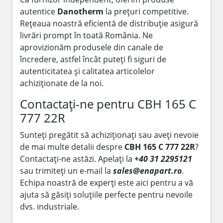
autentice
Danotherm
la prețuri competitive.
Rețeaua noastră eficientă de distribuție asigură
livrări prompt în toată România. Ne
aprovizionăm produsele din canale de
încredere, astfel încât puteți fi siguri de
autenticitatea și calitatea articolelor
achiziționate de la noi.
Contactați-ne pentru CBH 165 C
777 22R
Sunteți pregătit să achiziționați sau aveți nevoie
de mai multe detalii despre
CBH 165 C 777 22R
?
Contactați-ne astăzi. Apelați la
+40 31 2295121
sau trimiteți un e-mail la
sales@enapart.ro
.
Echipa noastră de experți este aici pentru a vă
ajuta să găsiți soluțiile perfecte pentru nevoile
dvs. industriale.