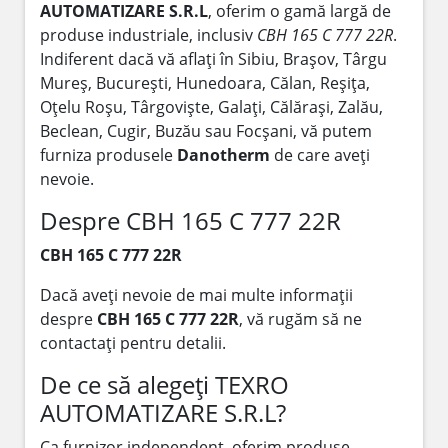
AUTOMATIZARE S.R.L
, oferim o gamă largă de
produse industriale, inclusiv
CBH 165 C 777 22R
.
Indiferent dacă vă aflați în Sibiu, Brașov, Târgu
Mureș, București, Hunedoara, Călan, Reșița,
Oțelu Roșu, Târgoviște, Galați, Călărași, Zalău,
Beclean, Cugir, Buzău sau Focșani, vă putem
furniza produsele
Danotherm
de care aveți
nevoie.
Despre CBH 165 C 777 22R
CBH 165 C 777 22R
Dacă aveți nevoie de mai multe informații
despre
CBH 165 C 777 22R
, vă rugăm să ne
contactați pentru detalii.
De ce să alegeți TEXRO
AUTOMATIZARE S.R.L?
Ca furnizor independent, oferim produse