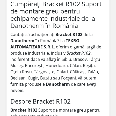
Cumpărați Bracket R102 Suport
de montare greu pentru
echipamente industriale de la
Danotherm în România
Căutați să achiziționați
Bracket R102
de la
Danotherm
în România? La
TEXRO
AUTOMATIZARE S.R.L
, oferim o gamă largă de
produse industriale, inclusiv
Bracket R102
.
Indiferent dacă vă aflați în Sibiu, Brașov, Târgu
Mureș, București, Hunedoara, Călan, Reșița,
Oțelu Roșu, Târgoviște, Galați, Călărași, Zalău,
Beclean, Cugir, Buzău sau Focșani, vă putem
furniza produsele
Danotherm
de care aveți
nevoie.
Despre Bracket R102
Bracket R102
Suport de montare greu pentru