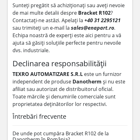
Sunteți pregătit să achiziționați sau aveți nevoie
de mai multe detalii despre
Bracket R102
?
Contactați-ne astăzi. Apelați la
+40 31 2295121
sau trimiteți un e-mail la
sales@enapart.ro
.
Echipa noastră de experți este aici pentru a vă
ajuta să găsiți soluțiile perfecte pentru nevoile
dvs. industriale.
Declinarea responsabilității
TEXRO AUTOMATIZARE S.R.L
este un furnizor
independent de produse
Danotherm
și nu este
afiliat sau autorizat de distribuitorul oficial.
Toate mărcile și denumirile comerciale sunt
proprietatea deținătorilor lor respectivi.
Întrebări frecvente
De unde pot cumpăra Bracket R102 de la
Danotherm în România?