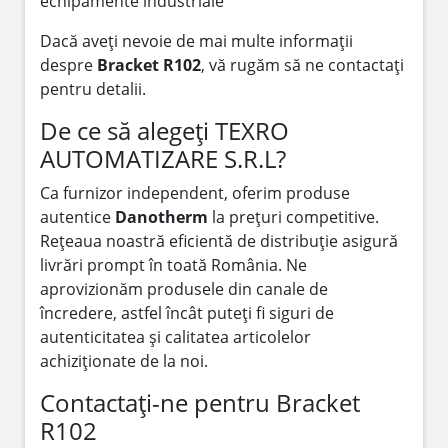
echipamente industriale
Dacă aveți nevoie de mai multe informații
despre
Bracket R102
, vă rugăm să ne contactați
pentru detalii.
De ce să alegeți TEXRO
AUTOMATIZARE S.R.L?
Ca furnizor independent, oferim produse
autentice
Danotherm
la prețuri competitive.
Rețeaua noastră eficientă de distribuție asigură
livrări prompt în toată România. Ne
aprovizionăm produsele din canale de
încredere, astfel încât puteți fi siguri de
autenticitatea și calitatea articolelor
achiziționate de la noi.
Contactați-ne pentru Bracket
R102