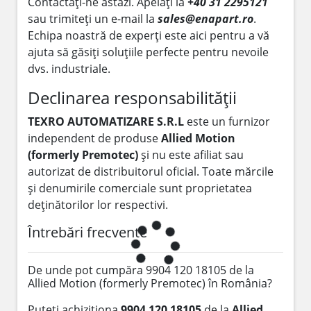
Contactați-ne astăzi. Apelați la
+40 31 2295121
sau trimiteți un e-mail la
sales@enapart.ro
.
Echipa noastră de experți este aici pentru a vă
ajuta să găsiți soluțiile perfecte pentru nevoile
dvs. industriale.
Declinarea responsabilității
TEXRO AUTOMATIZARE S.R.L
este un furnizor
independent de produse
Allied Motion
(formerly Premotec)
și nu este afiliat sau
autorizat de distribuitorul oficial. Toate mărcile
și denumirile comerciale sunt proprietatea
deținătorilor lor respectivi.
Întrebări frecvente
De unde pot cumpăra 9904 120 18105 de la
Allied Motion (formerly Premotec) în România?
Puteți achiziționa
9904 120 18105
de la
Allied