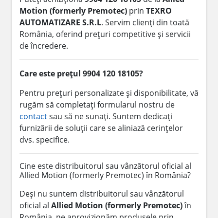
Motion (formerly Premotec)
prin
TEXRO
AUTOMATIZARE S.R.L
. Servim clienți din toată
România, oferind prețuri competitive și servicii
de încredere.
Care este prețul 9904 120 18105?
Pentru prețuri personalizate și disponibilitate, vă
rugăm să completați formularul nostru de
contact
sau să ne sunați. Suntem dedicați
furnizării de soluții care se aliniază cerințelor
dvs. specifice.
Cine este distribuitorul sau vânzătorul oficial al
Allied Motion (formerly Premotec) în România?
Deși nu suntem distribuitorul sau vânzătorul
oficial al
Allied Motion (formerly Premotec)
în
România, ne aprovizionăm produsele prin