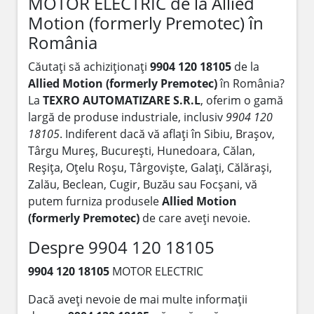
MOTOR ELECTRIC de la Allied
Motion (formerly Premotec) în
România
Căutați să achiziționați
9904 120 18105
de la
Allied Motion (formerly Premotec)
în România?
La
TEXRO AUTOMATIZARE S.R.L
, oferim o gamă
largă de produse industriale, inclusiv
9904 120
18105
. Indiferent dacă vă aflați în Sibiu, Brașov,
Târgu Mureș, București, Hunedoara, Călan,
Reșița, Oțelu Roșu, Târgoviște, Galați, Călărași,
Zalău, Beclean, Cugir, Buzău sau Focșani, vă
putem furniza produsele
Allied Motion
(formerly Premotec)
de care aveți nevoie.
Despre 9904 120 18105
9904 120 18105
MOTOR ELECTRIC
Dacă aveți nevoie de mai multe informații