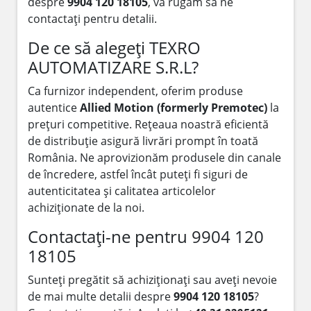
despre
9904 120 18105
, vă rugăm să ne
contactați pentru detalii.
De ce să alegeți TEXRO
AUTOMATIZARE S.R.L?
Ca furnizor independent, oferim produse
autentice
Allied Motion (formerly Premotec)
la
prețuri competitive. Rețeaua noastră eficientă
de distribuție asigură livrări prompt în toată
România. Ne aprovizionăm produsele din canale
de încredere, astfel încât puteți fi siguri de
autenticitatea și calitatea articolelor
achiziționate de la noi.
Contactați-ne pentru 9904 120
18105
Sunteți pregătit să achiziționați sau aveți nevoie
de mai multe detalii despre
9904 120 18105
?