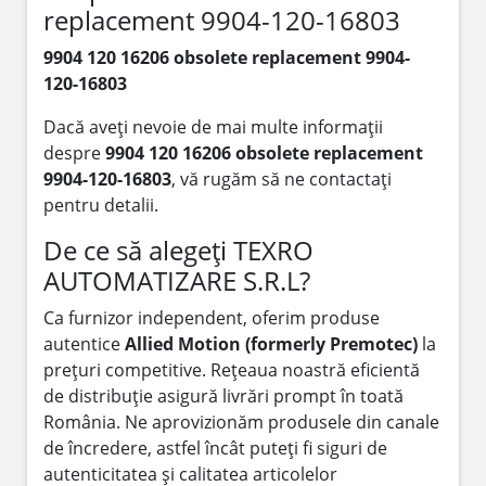
replacement 9904-120-16803
9904 120 16206 obsolete replacement 9904-
120-16803
Dacă aveți nevoie de mai multe informații
despre
9904 120 16206 obsolete replacement
9904-120-16803
, vă rugăm să ne contactați
pentru detalii.
De ce să alegeți TEXRO
AUTOMATIZARE S.R.L?
Ca furnizor independent, oferim produse
autentice
Allied Motion (formerly Premotec)
la
prețuri competitive. Rețeaua noastră eficientă
de distribuție asigură livrări prompt în toată
România. Ne aprovizionăm produsele din canale
de încredere, astfel încât puteți fi siguri de
autenticitatea și calitatea articolelor