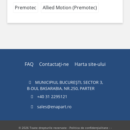
Premotec
Allied Motion (Premotec)
FAQ
Contactaţi-ne
Harta site-ului
MUNICIPIUL BUCUREŞTI, SECTOR 3,
B-DUL BASARABIA, NR.250, PARTER
+40 31 2295121
sales@enapart.ro
© 2026 Toate drepturile rezervate -
Politica de confidențialitate
- -