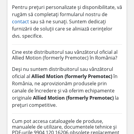
Pentru prețuri personalizate și disponibilitate, vă
rugăm să completați formularul nostru de
contact
sau să ne sunați. Suntem dedicați
furnizării de soluții care se aliniază cerințelor
dvs. specifice.
Cine este distribuitorul sau vânzătorul oficial al
Allied Motion (formerly Premotec) în România?
Deși nu suntem distribuitorul sau vânzătorul
oficial al
Allied Motion (formerly Premotec)
în
România, ne aprovizionăm produsele prin
canale de încredere și vă oferim echipamente
originale
Allied Motion (formerly Premotec)
la
prețuri competitive.
Cum pot accesa cataloagele de produse,
manualele de utilizare, documentele tehnice și
PDF-urile 9904 120 16206 obsolete replacement