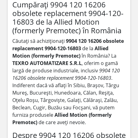
Cumpărați 9904 120 16206
obsolete replacement 9904-120-
16803 de la Allied Motion
(formerly Premotec) în România
Căutați să achiziționați
9904 120 16206 obsolete
replacement 9904-120-16803
de la
Allied
Motion (formerly Premotec)
în România? La
TEXRO AUTOMATIZARE S.R.L
, oferim o gamă
largă de produse industriale, inclusiv
9904 120
16206 obsolete replacement 9904-120-16803
.
Indiferent dacă vă aflați în Sibiu, Brașov, Târgu
Mureș, București, Hunedoara, Călan, Reșița,
Oțelu Roșu, Târgoviște, Galați, Călărași, Zalău,
Beclean, Cugir, Buzău sau Focșani, vă putem
furniza produsele
Allied Motion (formerly
Premotec)
de care aveți nevoie.
Despre 9904 120 16206 obsolete