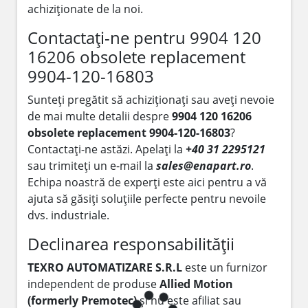
achiziționate de la noi.
Contactați-ne pentru 9904 120
16206 obsolete replacement
9904-120-16803
Sunteți pregătit să achiziționați sau aveți nevoie
de mai multe detalii despre
9904 120 16206
obsolete replacement 9904-120-16803
?
Contactați-ne astăzi. Apelați la
+40 31 2295121
sau trimiteți un e-mail la
sales@enapart.ro
.
Echipa noastră de experți este aici pentru a vă
ajuta să găsiți soluțiile perfecte pentru nevoile
dvs. industriale.
Declinarea responsabilității
TEXRO AUTOMATIZARE S.R.L
este un furnizor
independent de produse
Allied Motion
(formerly Premotec)
și nu este afiliat sau