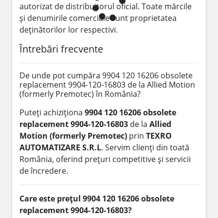
autorizat de distribuitorul oficial. Toate mărcile
și denumirile comerciale sunt proprietatea
deținătorilor lor respectivi.
Întrebări frecvente
De unde pot cumpăra 9904 120 16206 obsolete
replacement 9904-120-16803 de la Allied Motion
(formerly Premotec) în România?
Puteți achiziționa
9904 120 16206 obsolete
replacement 9904-120-16803
de la
Allied
Motion (formerly Premotec)
prin
TEXRO
AUTOMATIZARE S.R.L
. Servim clienți din toată
România, oferind prețuri competitive și servicii
de încredere.
Care este prețul 9904 120 16206 obsolete
replacement 9904-120-16803?