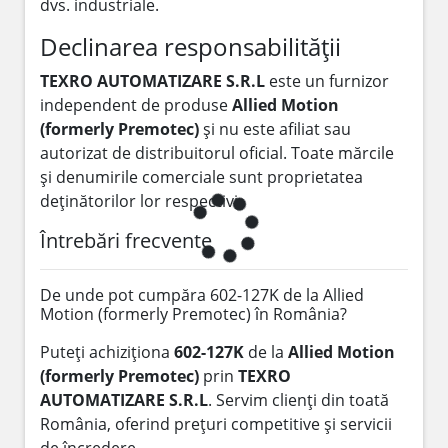
dvs. industriale.
Declinarea responsabilității
TEXRO AUTOMATIZARE S.R.L
este un furnizor
independent de produse
Allied Motion
(formerly Premotec)
și nu este afiliat sau
autorizat de distribuitorul oficial. Toate mărcile
și denumirile comerciale sunt proprietatea
deținătorilor lor respectivi.
Întrebări frecvente
De unde pot cumpăra 602-127K de la Allied
Motion (formerly Premotec) în România?
Puteți achiziționa
602-127K
de la
Allied Motion
(formerly Premotec)
prin
TEXRO
AUTOMATIZARE S.R.L
. Servim clienți din toată
România, oferind prețuri competitive și servicii
de încredere.