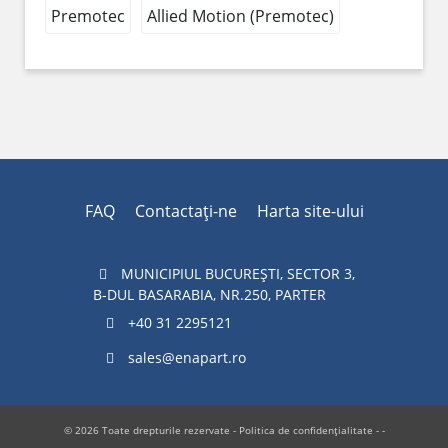
Premotec
Allied Motion (Premotec)
FAQ
Contactaţi-ne
Harta site-ului
MUNICIPIUL BUCUREŞTI, SECTOR 3,
B-DUL BASARABIA, NR.250, PARTER
+40 31 2295121
sales@enapart.ro
© 2026 Toate drepturile rezervate -
Politica de confidențialitate
- -