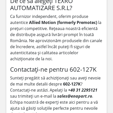
De ce să alegeți TEXRO
AUTOMATIZARE S.R.L?
Ca furnizor independent, oferim produse
autentice
Allied Motion (formerly Premotec)
la
prețuri competitive. Rețeaua noastră eficientă
de distribuție asigură livrări prompt în toată
România. Ne aprovizionăm produsele din canale
de încredere, astfel încât puteți fi siguri de
autenticitatea și calitatea articolelor
achiziționate de la noi.
Contactați-ne pentru 602-127K
Sunteți pregătit să achiziționați sau aveți nevoie
de mai multe detalii despre
602-127K
?
Contactați-ne astăzi. Apelați la
+40 31 2295121
sau trimiteți un e-mail la
sales@enapart.ro
.
Echipa noastră de experți este aici pentru a vă
ajuta să găsiți soluțiile perfecte pentru nevoile