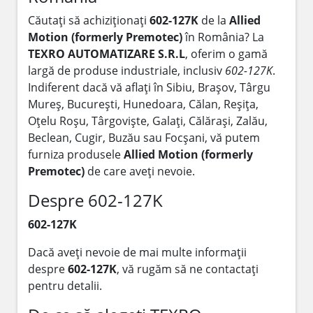
Căutați să achiziționați
602-127K
de la
Allied
Motion (formerly Premotec)
în România? La
TEXRO AUTOMATIZARE S.R.L
, oferim o gamă
largă de produse industriale, inclusiv
602-127K
.
Indiferent dacă vă aflați în Sibiu, Brașov, Târgu
Mureș, București, Hunedoara, Călan, Reșița,
Oțelu Roșu, Târgoviște, Galați, Călărași, Zalău,
Beclean, Cugir, Buzău sau Focșani, vă putem
furniza produsele
Allied Motion (formerly
Premotec)
de care aveți nevoie.
Despre 602-127K
602-127K
Dacă aveți nevoie de mai multe informații
despre
602-127K
, vă rugăm să ne contactați
pentru detalii.