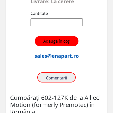
Livrare: La cerere
Cantitate
Adaugă în coș
sales@enapart.ro
Comentarii
Cumpărați 602-127K de la Allied
Motion (formerly Premotec) în
România