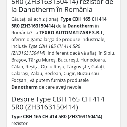
5R0 (ZH3163150414) rezistor de
la Danotherm în România
Căutați să achiziționați
Type CBH 165 CH 414
5R0 (ZH3163150414)
de la
Danotherm
în
România? La
TEXRO AUTOMATIZARE S.R.L
,
oferim o gamă largă de produse industriale,
inclusiv
Type CBH 165 CH 414 5R0
(ZH3163150414)
. Indiferent dacă vă aflați în Sibiu,
Brașov, Târgu Mureș, București, Hunedoara,
Călan, Reșița, Oțelu Roșu, Târgoviște, Galați,
Călărași, Zalău, Beclean, Cugir, Buzău sau
Focșani, vă putem furniza produsele
Danotherm
de care aveți nevoie.
Despre Type CBH 165 CH 414
5R0 (ZH3163150414)
Type CBH 165 CH 414 5R0 (ZH3163150414)
rezistor