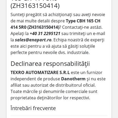
(ZH3163150414)
Sunteți pregătit să achiziționați sau aveți nevoie
de mai multe detalii despre
Type CBH 165 CH
414 5R0 (ZH3163150414)
? Contactați-ne astăzi.
Apelați la
+40 31 2295121
sau trimiteți un e-mail
la
sales@enapart.ro
. Echipa noastră de experți
este aici pentru a vă ajuta să găsiți soluțiile
perfecte pentru nevoile dvs. industriale.
Declinarea responsabilității
TEXRO AUTOMATIZARE S.R.L
este un furnizor
independent de produse
Danotherm
și nu este
afiliat sau autorizat de distribuitorul oficial.
Toate mărcile și denumirile comerciale sunt
proprietatea deținătorilor lor respectivi.
Întrebări frecvente