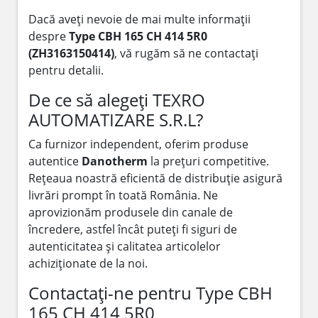
Dacă aveți nevoie de mai multe informații
despre
Type CBH 165 CH 414 5R0
(ZH3163150414)
, vă rugăm să ne contactați
pentru detalii.
De ce să alegeți TEXRO
AUTOMATIZARE S.R.L?
Ca furnizor independent, oferim produse
autentice
Danotherm
la prețuri competitive.
Rețeaua noastră eficientă de distribuție asigură
livrări prompt în toată România. Ne
aprovizionăm produsele din canale de
încredere, astfel încât puteți fi siguri de
autenticitatea și calitatea articolelor
achiziționate de la noi.
Contactați-ne pentru Type CBH
165 CH 414 5R0