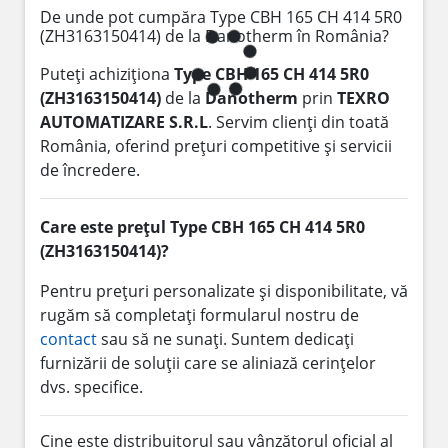
De unde pot cumpăra Type CBH 165 CH 414 5R0
(ZH3163150414) de la Danotherm în România?
Puteți achiziționa
Type CBH 165 CH 414 5R0
(ZH3163150414)
de la
Danotherm
prin
TEXRO
AUTOMATIZARE S.R.L
. Servim clienți din toată
România, oferind prețuri competitive și servicii
de încredere.
Care este prețul Type CBH 165 CH 414 5R0
(ZH3163150414)?
Pentru prețuri personalizate și disponibilitate, vă
rugăm să completați formularul nostru de
contact
sau să ne sunați. Suntem dedicați
furnizării de soluții care se aliniază cerințelor
dvs. specifice.
Cine este distribuitorul sau vânzătorul oficial al