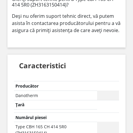
414 5R0 (ZH3163150414)?
Deși nu oferim suport tehnic direct, vă putem
asista în contactarea producătorului pentru a vă
asigura că primiți asistența de care aveți nevoie.
Caracteristici
Producător
Danotherm
Țară
Numărul piesei
Type CBH 165 CH 414 5R0
(ZH3163150414)