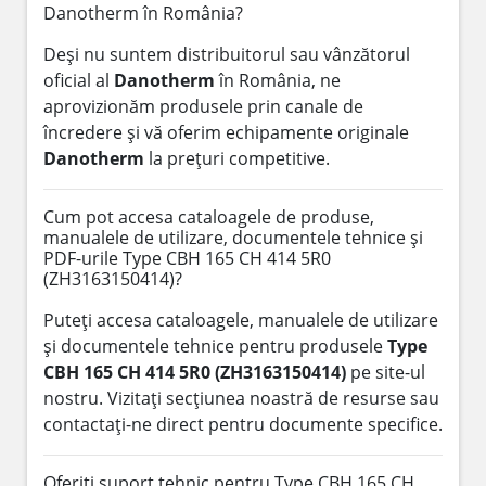
Danotherm în România?
Deși nu suntem distribuitorul sau vânzătorul
oficial al
Danotherm
în România, ne
aprovizionăm produsele prin canale de
încredere și vă oferim echipamente originale
Danotherm
la prețuri competitive.
Cum pot accesa cataloagele de produse,
manualele de utilizare, documentele tehnice și
PDF-urile Type CBH 165 CH 414 5R0
(ZH3163150414)?
Puteți accesa cataloagele, manualele de utilizare
și documentele tehnice pentru produsele
Type
CBH 165 CH 414 5R0 (ZH3163150414)
pe site-ul
nostru. Vizitați secțiunea noastră de resurse sau
contactați-ne direct pentru documente specifice.
Oferiți suport tehnic pentru Type CBH 165 CH