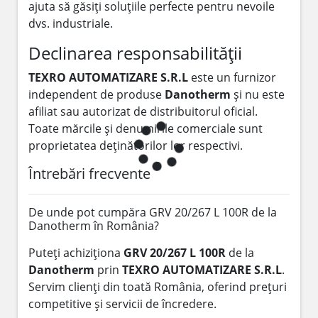
ajuta să găsiți soluțiile perfecte pentru nevoile
dvs. industriale.
Declinarea responsabilității
TEXRO AUTOMATIZARE S.R.L
este un furnizor
independent de produse
Danotherm
și nu este
afiliat sau autorizat de distribuitorul oficial.
Toate mărcile și denumirile comerciale sunt
proprietatea deținătorilor lor respectivi.
Întrebări frecvente
De unde pot cumpăra GRV 20/267 L 100R de la
Danotherm în România?
Puteți achiziționa
GRV 20/267 L 100R
de la
Danotherm
prin
TEXRO AUTOMATIZARE S.R.L
.
Servim clienți din toată România, oferind prețuri
competitive și servicii de încredere.