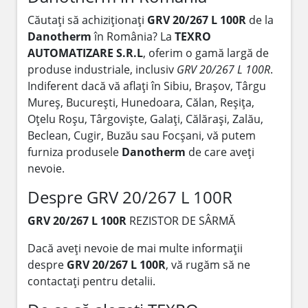
Căutați să achiziționați
GRV 20/267 L 100R
de la
Danotherm
în România? La
TEXRO
AUTOMATIZARE S.R.L
, oferim o gamă largă de
produse industriale, inclusiv
GRV 20/267 L 100R
.
Indiferent dacă vă aflați în Sibiu, Brașov, Târgu
Mureș, București, Hunedoara, Călan, Reșița,
Oțelu Roșu, Târgoviște, Galați, Călărași, Zalău,
Beclean, Cugir, Buzău sau Focșani, vă putem
furniza produsele
Danotherm
de care aveți
nevoie.
Despre GRV 20/267 L 100R
GRV 20/267 L 100R
REZISTOR DE SÂRMĂ
Dacă aveți nevoie de mai multe informații
despre
GRV 20/267 L 100R
, vă rugăm să ne
contactați pentru detalii.