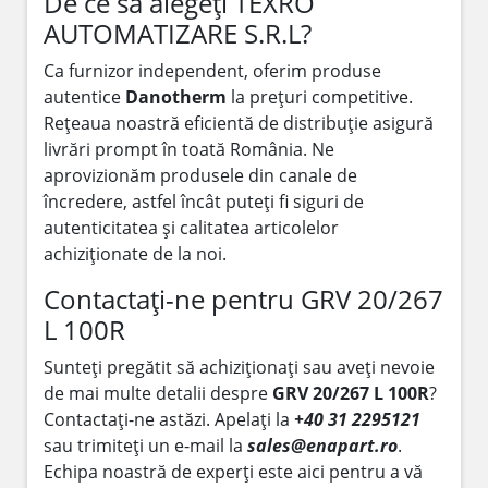
De ce să alegeți TEXRO
AUTOMATIZARE S.R.L?
Ca furnizor independent, oferim produse
autentice
Danotherm
la prețuri competitive.
Rețeaua noastră eficientă de distribuție asigură
livrări prompt în toată România. Ne
aprovizionăm produsele din canale de
încredere, astfel încât puteți fi siguri de
autenticitatea și calitatea articolelor
achiziționate de la noi.
Contactați-ne pentru GRV 20/267
L 100R
Sunteți pregătit să achiziționați sau aveți nevoie
de mai multe detalii despre
GRV 20/267 L 100R
?
Contactați-ne astăzi. Apelați la
+40 31 2295121
sau trimiteți un e-mail la
sales@enapart.ro
.
Echipa noastră de experți este aici pentru a vă