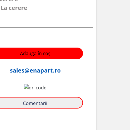
 La cerere
Adaugă în coș
sales@enapart.ro
Comentarii