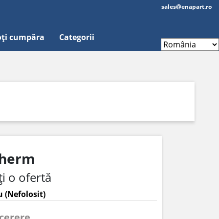
sales@enapart.ro
ți cumpăra
Categorii
therm
i o ofertă
 (Nefolosit)
 cerere