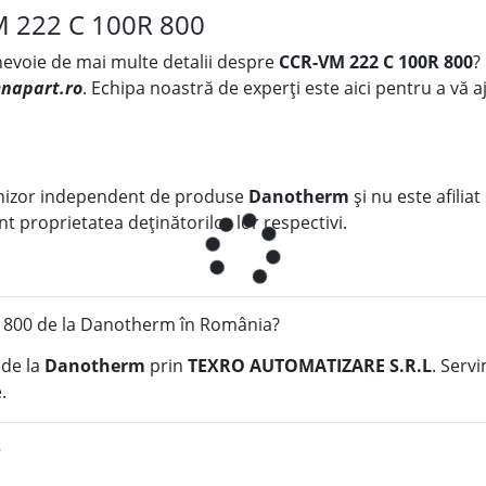
M 222 C 100R 800
 nevoie de mai multe detalii despre
CCR-VM 222 C 100R 800
?
napart.ro
. Echipa noastră de experți este aici pentru a vă aj
nizor independent de produse
Danotherm
și nu este afiliat
t proprietatea deținătorilor lor respectivi.
 800 de la Danotherm în România?
de la
Danotherm
prin
TEXRO AUTOMATIZARE S.R.L
. Serv
.
?