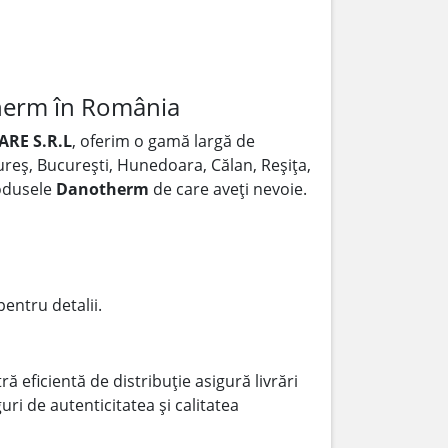
herm în România
RE S.R.L
, oferim o gamă largă de
Mureș, București, Hunedoara, Călan, Reșița,
rodusele
Danotherm
de care aveți nevoie.
pentru detalii.
ă eficientă de distribuție asigură livrări
ri de autenticitatea și calitatea