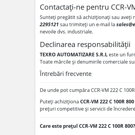
Contactați-ne pentru CCR-V
Sunteți pregătit să achiziționați sau aveți
2295121
sau trimiteți un e-mail la
sales@e
nevoile dvs. industriale.
Declinarea responsabilității
TEXRO AUTOMATIZARE S.R.L
este un fur
Toate mărcile și denumirile comerciale sun
Întrebări frecvente
De unde pot cumpăra CCR-VM 222 C 100R
Puteți achiziționa
CCR-VM 222 C 100R 800
prețuri competitive și servicii de încredere
Care este prețul CCR-VM 222 C 100R 800