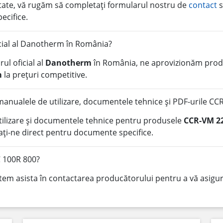
litate, vă rugăm să completați formularul nostru de
contact
s
pecifice.
icial al Danotherm în România?
ul oficial al
Danotherm
în România, ne aprovizionăm produ
m
la prețuri competitive.
anualele de utilizare, documentele tehnice și PDF-urile CC
tilizare și documentele tehnice pentru produsele
CCR-VM 22
ți-ne direct pentru documente specifice.
C 100R 800?
tem asista în contactarea producătorului pentru a vă asigura