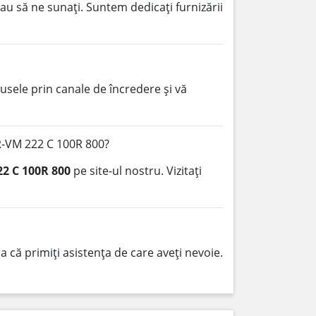
au să ne sunați. Suntem dedicați furnizării
sele prin canale de încredere și vă
R-VM 222 C 100R 800?
2 C 100R 800
pe site-ul nostru. Vizitați
 că primiți asistența de care aveți nevoie.