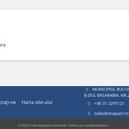
ere
MUNICIPIUL BUCUR
B-DUL BASARABIA, NR.
ctaţi-ne
Harta site-ului
+40 31 2295121
sales@enapart.ro
© 2026 Toate drepturile rezervate -
Politica de confidențialitate
- -