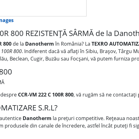
images
0R 800 REZISTENȚĂ SÂRMĂ de la Danot
R 800
de la
Danotherm
în România? La
TEXRO AUTOMATIZA
 100R 800
. Indiferent dacă vă aflați în Sibiu, Brașov, Târgu 
Zalău, Beclean, Cugir, Buzău sau Focșani, vă putem furniza p
 800
MĂ
i despre
CCR-VM 222 C 100R 800
, vă rugăm să ne contactați 
OMATIZARE S.R.L?
 autentice
Danotherm
la prețuri competitive. Rețeaua noastr
rodusele din canale de încredere, astfel încât puteți fi sigu