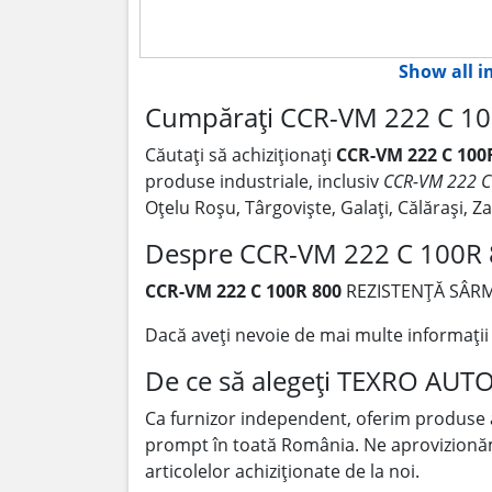
Show all 
Cumpărați CCR-VM 222 C 10
Căutați să achiziționați
CCR-VM 222 C 100
produse industriale, inclusiv
CCR-VM 222 C
Oțelu Roșu, Târgoviște, Galați, Călărași, 
Despre CCR-VM 222 C 100R
CCR-VM 222 C 100R 800
REZISTENȚĂ SÂR
Dacă aveți nevoie de mai multe informați
De ce să alegeți TEXRO AUT
Ca furnizor independent, oferim produse
prompt în toată România. Ne aprovizionăm p
articolelor achiziționate de la noi.