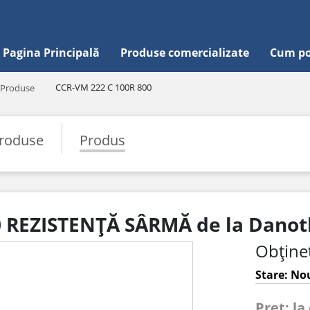
Pagina Principală
Produse comercializate
Cum po
CCR-VM 222 C 100R 800
Produse
roduse
Produs
0 REZISTENȚĂ SÂRMĂ de la Dano
Obțineț
Stare: Nou
Pret: la