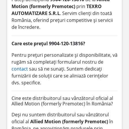
Motion (formerly Premotec)
prin
TEXRO
AUTOMATIZARE S.R.L
. Servim clienți din toată
România, oferind prețuri competitive și servicii
de încredere.
Care este prețul 9904-120-13816?
Pentru prețuri personalizate și disponibilitate, vă
rugăm să completați formularul nostru de
contact
sau să ne sunați. Suntem dedicați
furnizării de soluții care se aliniază cerințelor
dvs. specifice.
Cine este distribuitorul sau vânzătorul oficial al
Allied Motion (formerly Premotec) în România?
Deși nu suntem distribuitorul sau vânzătorul
oficial al
Allied Motion (formerly Premotec)
în
România, ne aprovizionăm produsele prin