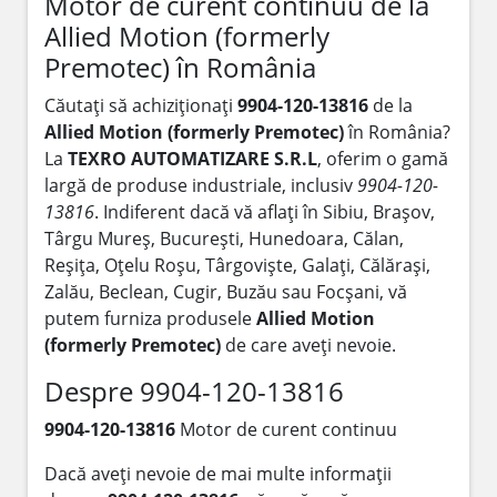
Motor de curent continuu de la
Allied Motion (formerly
Premotec) în România
Căutați să achiziționați
9904-120-13816
de la
Allied Motion (formerly Premotec)
în România?
La
TEXRO AUTOMATIZARE S.R.L
, oferim o gamă
largă de produse industriale, inclusiv
9904-120-
13816
. Indiferent dacă vă aflați în Sibiu, Brașov,
Târgu Mureș, București, Hunedoara, Călan,
Reșița, Oțelu Roșu, Târgoviște, Galați, Călărași,
Zalău, Beclean, Cugir, Buzău sau Focșani, vă
putem furniza produsele
Allied Motion
(formerly Premotec)
de care aveți nevoie.
Despre 9904-120-13816
9904-120-13816
Motor de curent continuu
Dacă aveți nevoie de mai multe informații