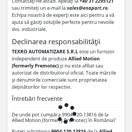
Contactați-ne astăzi. Apelați la
+40 31 2295121
sau trimiteți un e-mail la
sales@enapart.ro
.
Echipa noastră de experți este aici pentru a vă
ajuta să găsiți soluțiile perfecte pentru nevoile
dvs. industriale.
Declinarea responsabilității
TEXRO AUTOMATIZARE S.R.L
este un furnizor
independent de produse
Allied Motion
(formerly Premotec)
și nu este afiliat sau
autorizat de distribuitorul oficial. Toate mărcile
și denumirile comerciale sunt proprietatea
deținătorilor lor respectivi.
Întrebări frecvente
De unde pot cumpăra 9904-120-13816 de la
Allied Motion (formerly Premotec) în România?
Puteți achiziționa
9904-120-13816
de la
Allied