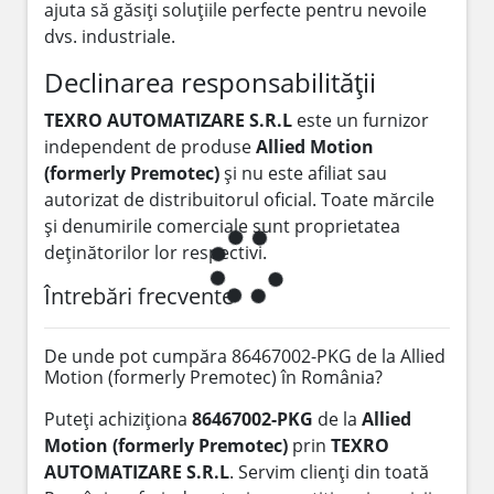
ajuta să găsiți soluțiile perfecte pentru nevoile
dvs. industriale.
Declinarea responsabilității
TEXRO AUTOMATIZARE S.R.L
este un furnizor
independent de produse
Allied Motion
(formerly Premotec)
și nu este afiliat sau
autorizat de distribuitorul oficial. Toate mărcile
și denumirile comerciale sunt proprietatea
deținătorilor lor respectivi.
Întrebări frecvente
De unde pot cumpăra 86467002-PKG de la Allied
Motion (formerly Premotec) în România?
Puteți achiziționa
86467002-PKG
de la
Allied
Motion (formerly Premotec)
prin
TEXRO
AUTOMATIZARE S.R.L
. Servim clienți din toată