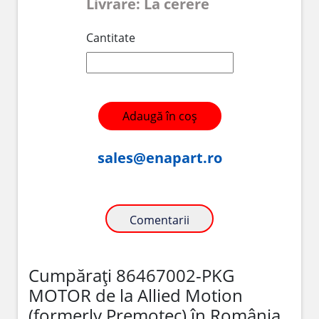
Livrare: La cerere
Cantitate
Adaugă în coș
sales@enapart.ro
Comentarii
Cumpărați 86467002-PKG
MOTOR de la Allied Motion
(formerly Premotec) în România