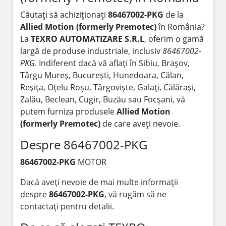
Căutați să achiziționați
86467002-PKG
de la
Allied Motion (formerly Premotec)
în România?
La
TEXRO AUTOMATIZARE S.R.L
, oferim o gamă
largă de produse industriale, inclusiv
86467002-
PKG
. Indiferent dacă vă aflați în Sibiu, Brașov,
Târgu Mureș, București, Hunedoara, Călan,
Reșița, Oțelu Roșu, Târgoviște, Galați, Călărași,
Zalău, Beclean, Cugir, Buzău sau Focșani, vă
putem furniza produsele
Allied Motion
(formerly Premotec)
de care aveți nevoie.
Despre 86467002-PKG
86467002-PKG
MOTOR
Dacă aveți nevoie de mai multe informații
despre
86467002-PKG
, vă rugăm să ne
contactați pentru detalii.