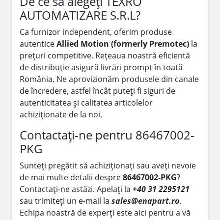
De ce să alegeți TEXRO
AUTOMATIZARE S.R.L?
Ca furnizor independent, oferim produse
autentice
Allied Motion (formerly Premotec)
la
prețuri competitive. Rețeaua noastră eficientă
de distribuție asigură livrări prompt în toată
România. Ne aprovizionăm produsele din canale
de încredere, astfel încât puteți fi siguri de
autenticitatea și calitatea articolelor
achiziționate de la noi.
Contactați-ne pentru 86467002-
PKG
Sunteți pregătit să achiziționați sau aveți nevoie
de mai multe detalii despre
86467002-PKG
?
Contactați-ne astăzi. Apelați la
+40 31 2295121
sau trimiteți un e-mail la
sales@enapart.ro
.
Echipa noastră de experți este aici pentru a vă