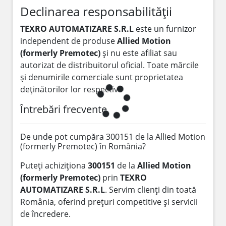
Declinarea responsabilității
TEXRO AUTOMATIZARE S.R.L
este un furnizor
independent de produse
Allied Motion
(formerly Premotec)
și nu este afiliat sau
autorizat de distribuitorul oficial. Toate mărcile
și denumirile comerciale sunt proprietatea
deținătorilor lor respectivi.
Întrebări frecvente
De unde pot cumpăra 300151 de la Allied Motion
(formerly Premotec) în România?
Puteți achiziționa
300151
de la
Allied Motion
(formerly Premotec)
prin
TEXRO
AUTOMATIZARE S.R.L
. Servim clienți din toată
România, oferind prețuri competitive și servicii
de încredere.