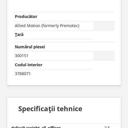
Producător
Allied Motion (formerly Premotec)
Țară
Numărul piesei
300151
Codul interior
3788071
Specificații tehnice
default.weight_all_offices
2.5