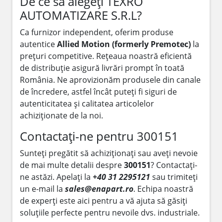
De ce să alegeți TEXRO
AUTOMATIZARE S.R.L?
Ca furnizor independent, oferim produse
autentice
Allied Motion (formerly Premotec)
la
prețuri competitive. Rețeaua noastră eficientă
de distribuție asigură livrări prompt în toată
România. Ne aprovizionăm produsele din canale
de încredere, astfel încât puteți fi siguri de
autenticitatea și calitatea articolelor
achiziționate de la noi.
Contactați-ne pentru 300151
Sunteți pregătit să achiziționați sau aveți nevoie
de mai multe detalii despre
300151
? Contactați-
ne astăzi. Apelați la
+40 31 2295121
sau trimiteți
un e-mail la
sales@enapart.ro
. Echipa noastră
de experți este aici pentru a vă ajuta să găsiți
soluțiile perfecte pentru nevoile dvs. industriale.