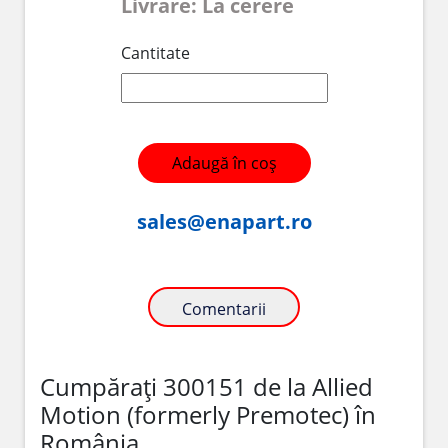
Livrare: La cerere
Cantitate
Adaugă în coș
sales@enapart.ro
Comentarii
Cumpărați 300151 de la Allied
Motion (formerly Premotec) în
România