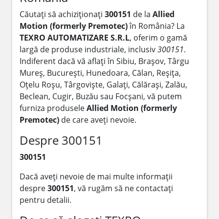
Căutați să achiziționați
300151
de la
Allied
Motion (formerly Premotec)
în România? La
TEXRO AUTOMATIZARE S.R.L
, oferim o gamă
largă de produse industriale, inclusiv
300151
.
Indiferent dacă vă aflați în Sibiu, Brașov, Târgu
Mureș, București, Hunedoara, Călan, Reșița,
Oțelu Roșu, Târgoviște, Galați, Călărași, Zalău,
Beclean, Cugir, Buzău sau Focșani, vă putem
furniza produsele
Allied Motion (formerly
Premotec)
de care aveți nevoie.
Despre 300151
300151
Dacă aveți nevoie de mai multe informații
despre
300151
, vă rugăm să ne contactați
pentru detalii.