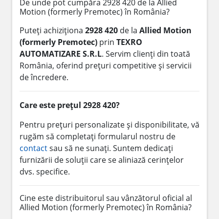
De unde pot cumpăra 2928 420 de la Allied
Motion (formerly Premotec) în România?
Puteți achiziționa
2928 420
de la
Allied Motion
(formerly Premotec)
prin
TEXRO
AUTOMATIZARE S.R.L
. Servim clienți din toată
România, oferind prețuri competitive și servicii
de încredere.
Care este prețul 2928 420?
Pentru prețuri personalizate și disponibilitate, vă
rugăm să completați formularul nostru de
contact
sau să ne sunați. Suntem dedicați
furnizării de soluții care se aliniază cerințelor
dvs. specifice.
Cine este distribuitorul sau vânzătorul oficial al
Allied Motion (formerly Premotec) în România?