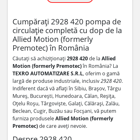
Cumpărați 2928 420 pompa de
circulație completă cu dop de la
Allied Motion (formerly
Premotec) în România
Căutați să achiziționați
2928 420
de la
Allied
Motion (formerly Premotec)
în România? La
TEXRO AUTOMATIZARE S.R.L
, oferim o gamă
largă de produse industriale, inclusiv
2928 420
.
Indiferent dacă vă aflați în Sibiu, Brașov, Târgu
Mureș, București, Hunedoara, Călan, Reșița,
Oțelu Roșu, Târgoviște, Galați, Călărași, Zalău,
Beclean, Cugir, Buzău sau Focșani, vă putem
furniza produsele
Allied Motion (formerly
Premotec)
de care aveți nevoie.
Despre 2928 420