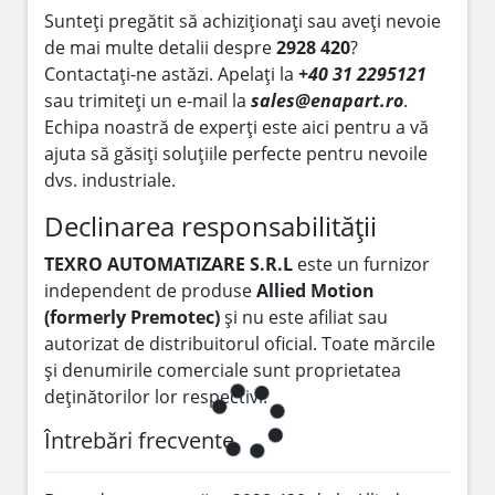
Sunteți pregătit să achiziționați sau aveți nevoie
de mai multe detalii despre
2928 420
?
Contactați-ne astăzi. Apelați la
+40 31 2295121
sau trimiteți un e-mail la
sales@enapart.ro
.
Echipa noastră de experți este aici pentru a vă
ajuta să găsiți soluțiile perfecte pentru nevoile
dvs. industriale.
Declinarea responsabilității
TEXRO AUTOMATIZARE S.R.L
este un furnizor
independent de produse
Allied Motion
(formerly Premotec)
și nu este afiliat sau
autorizat de distribuitorul oficial. Toate mărcile
și denumirile comerciale sunt proprietatea
deținătorilor lor respectivi.
Întrebări frecvente