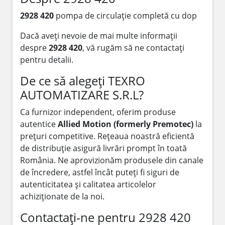
2928 420
pompa de circulație completă cu dop
Dacă aveți nevoie de mai multe informații
despre
2928 420
, vă rugăm să ne contactați
pentru detalii.
De ce să alegeți TEXRO
AUTOMATIZARE S.R.L?
Ca furnizor independent, oferim produse
autentice
Allied Motion (formerly Premotec)
la
prețuri competitive. Rețeaua noastră eficientă
de distribuție asigură livrări prompt în toată
România. Ne aprovizionăm produsele din canale
de încredere, astfel încât puteți fi siguri de
autenticitatea și calitatea articolelor
achiziționate de la noi.
Contactați-ne pentru 2928 420