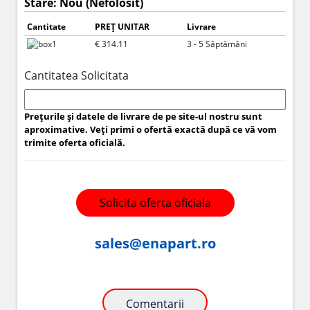
Stare: Nou (Nefolosit)
Cantitate
PREȚ UNITAR
Livrare
1
€ 314.11
3 - 5 Săptămâni
Cantitatea Solicitata
Prețurile și datele de livrare de pe site-ul nostru sunt
aproximative. Veți primi o ofertă exactă după ce vă vom
trimite oferta oficială.
Solicita oferta oficiala
sales@enapart.ro
Comentarii