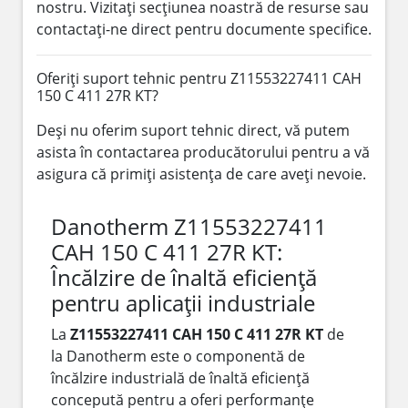
nostru. Vizitați secțiunea noastră de resurse sau
contactați-ne direct pentru documente specifice.
Oferiți suport tehnic pentru Z11553227411 CAH
150 C 411 27R KT?
Deși nu oferim suport tehnic direct, vă putem
asista în contactarea producătorului pentru a vă
asigura că primiți asistența de care aveți nevoie.
Danotherm Z11553227411
CAH 150 C 411 27R KT:
Încălzire de înaltă eficiență
pentru aplicații industriale
La
Z11553227411 CAH 150 C 411 27R KT
de
la Danotherm este o componentă de
încălzire industrială de înaltă eficiență
concepută pentru a oferi performanțe