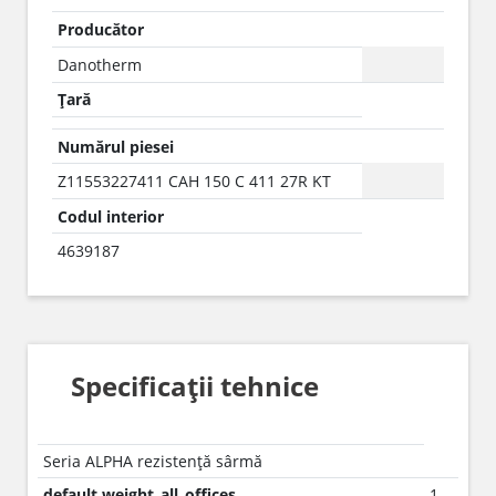
Producător
Danotherm
Țară
Numărul piesei
Z11553227411 CAH 150 C 411 27R KT
Codul interior
4639187
Specificații tehnice
Seria ALPHA rezistență sârmă
default.weight_all_offices
1