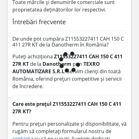
Toate mărcile și denumirile comerciale sunt
proprietatea deținătorilor lor respectivi.
Întrebări frecvente
De unde pot cumpăra Z11553227411 CAH 150 C
411 27R KT de la Danotherm în România?
Puteți achiziționa
Z11553227411 CAH 150 C 411
27R KT
de la
Danotherm
prin
TEXRO
AUTOMATIZARE S.R.L
. Servim clienți din toată
România, oferind prețuri competitive și servicii
de încredere.
Care este prețul Z11553227411 CAH 150 C 411
27R KT?
Pentru prețuri personalizate și disponibilitate, vă
rugăm să completați formularul nostru de
contact
sau să ne sunați. Suntem dedicați