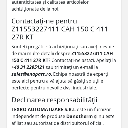
autenticitatea și calitatea articolelor
achiziționate de la noi.
Contactați-ne pentru
Z11553227411 CAH 150 C 411
27R KT
Sunteți pregătit să achiziționați sau aveți nevoie
de mai multe detalii despre
Z11553227411 CAH
150 C 411 27R KT
? Contactați-ne astăzi. Apelați la
+40 31 2295121
sau trimiteți un e-mail la
sales@enapart.ro
. Echipa noastră de experți
este aici pentru a vă ajuta să găsiți soluțiile
perfecte pentru nevoile dvs. industriale.
Declinarea responsabilității
TEXRO AUTOMATIZARE S.R.L
este un furnizor
independent de produse
Danotherm
și nu este
afiliat sau autorizat de distribuitorul oficial.