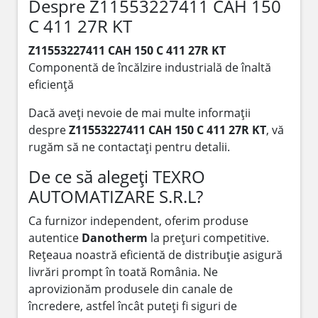
Despre Z11553227411 CAH 150
C 411 27R KT
Z11553227411 CAH 150 C 411 27R KT
Componentă de încălzire industrială de înaltă
eficiență
Dacă aveți nevoie de mai multe informații
despre
Z11553227411 CAH 150 C 411 27R KT
, vă
rugăm să ne contactați pentru detalii.
De ce să alegeți TEXRO
AUTOMATIZARE S.R.L?
Ca furnizor independent, oferim produse
autentice
Danotherm
la prețuri competitive.
Rețeaua noastră eficientă de distribuție asigură
livrări prompt în toată România. Ne
aprovizionăm produsele din canale de
încredere, astfel încât puteți fi siguri de