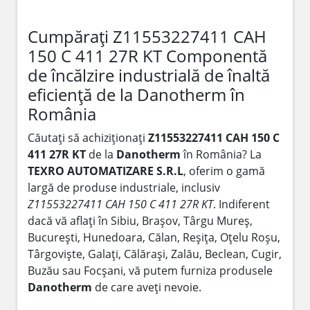
Cumpărați Z11553227411 CAH
150 C 411 27R KT Componentă
de încălzire industrială de înaltă
eficiență de la Danotherm în
România
Căutați să achiziționați
Z11553227411 CAH 150 C
411 27R KT
de la
Danotherm
în România? La
TEXRO AUTOMATIZARE S.R.L
, oferim o gamă
largă de produse industriale, inclusiv
Z11553227411 CAH 150 C 411 27R KT
. Indiferent
dacă vă aflați în Sibiu, Brașov, Târgu Mureș,
București, Hunedoara, Călan, Reșița, Oțelu Roșu,
Târgoviște, Galați, Călărași, Zalău, Beclean, Cugir,
Buzău sau Focșani, vă putem furniza produsele
Danotherm
de care aveți nevoie.