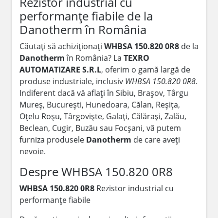
Rezistor industrial cu
performanțe fiabile de la
Danotherm în România
Căutați să achiziționați
WHBSA 150.820 0R8
de la
Danotherm
în România? La
TEXRO
AUTOMATIZARE S.R.L
, oferim o gamă largă de
produse industriale, inclusiv
WHBSA 150.820 0R8
.
Indiferent dacă vă aflați în Sibiu, Brașov, Târgu
Mureș, București, Hunedoara, Călan, Reșița,
Oțelu Roșu, Târgoviște, Galați, Călărași, Zalău,
Beclean, Cugir, Buzău sau Focșani, vă putem
furniza produsele
Danotherm
de care aveți
nevoie.
Despre WHBSA 150.820 0R8
WHBSA 150.820 0R8
Rezistor industrial cu
performanțe fiabile