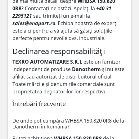
de mai multe detalii despre
WHBSA 150.820
0R8
? Contactați-ne astăzi. Apelați la
+40 31
2295121
sau trimiteți un e-mail la
sales@enapart.ro
. Echipa noastră de experți
este aici pentru a vă ajuta să găsiți soluțiile
perfecte pentru nevoile dvs. industriale.
Declinarea responsabilității
TEXRO AUTOMATIZARE S.R.L
este un furnizor
independent de produse
Danotherm
și nu este
afiliat sau autorizat de distribuitorul oficial.
Toate mărcile și denumirile comerciale sunt
proprietatea deținătorilor lor respectivi.
Întrebări frecvente
De unde pot cumpăra WHBSA 150.820 0R8 de la
Danotherm în România?
Puteți achiziționa
WHBSA 150.820 0R8
de la