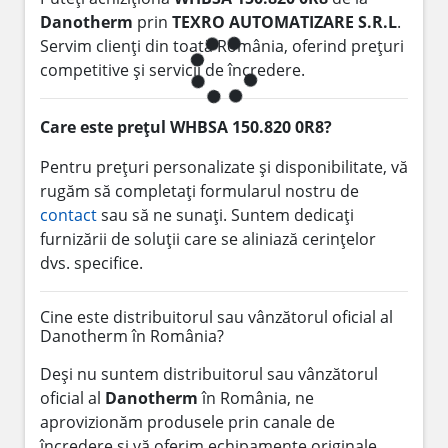
Danotherm
prin
TEXRO AUTOMATIZARE S.R.L
.
Servim clienți din toată România, oferind prețuri
competitive și servicii de încredere.
Care este prețul WHBSA 150.820 0R8?
Pentru prețuri personalizate și disponibilitate, vă
rugăm să completați formularul nostru de
contact
sau să ne sunați. Suntem dedicați
furnizării de soluții care se aliniază cerințelor
dvs. specifice.
Cine este distribuitorul sau vânzătorul oficial al
Danotherm în România?
Deși nu suntem distribuitorul sau vânzătorul
oficial al
Danotherm
în România, ne
aprovizionăm produsele prin canale de
încredere și vă oferim echipamente originale