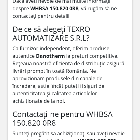
Dacă aveți nevoie de mai multe informații
despre
WHBSA 150.820 0R8
, vă rugăm să ne
contactați pentru detalii.
De ce să alegeți TEXRO
AUTOMATIZARE S.R.L?
Ca furnizor independent, oferim produse
autentice
Danotherm
la prețuri competitive.
Rețeaua noastră eficientă de distribuție asigură
livrări prompt în toată România. Ne
aprovizionăm produsele din canale de
încredere, astfel încât puteți fi siguri de
autenticitatea și calitatea articolelor
achiziționate de la noi.
Contactați-ne pentru WHBSA
150.820 0R8
Sunteți pregătit să achiziționați sau aveți nevoie