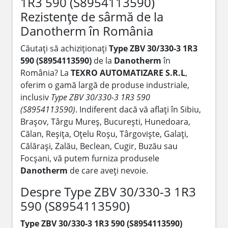
1R3 590 (S8954113590)
Rezistențe de sârmă de la
Danotherm în România
Căutați să achiziționați
Type ZBV 30/330-3 1R3
590 (S8954113590)
de la
Danotherm
în
România? La
TEXRO AUTOMATIZARE S.R.L
,
oferim o gamă largă de produse industriale,
inclusiv
Type ZBV 30/330-3 1R3 590
(S8954113590)
. Indiferent dacă vă aflați în Sibiu,
Brașov, Târgu Mureș, București, Hunedoara,
Călan, Reșița, Oțelu Roșu, Târgoviște, Galați,
Călărași, Zalău, Beclean, Cugir, Buzău sau
Focșani, vă putem furniza produsele
Danotherm
de care aveți nevoie.
Despre Type ZBV 30/330-3 1R3
590 (S8954113590)
Type ZBV 30/330-3 1R3 590 (S8954113590)