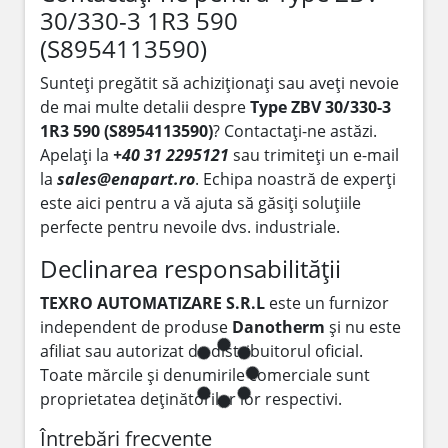
30/330-3 1R3 590
(S8954113590)
Sunteți pregătit să achiziționați sau aveți nevoie
de mai multe detalii despre
Type ZBV 30/330-3
1R3 590 (S8954113590)
? Contactați-ne astăzi.
Apelați la
+40 31 2295121
sau trimiteți un e-mail
la
sales@enapart.ro
. Echipa noastră de experți
este aici pentru a vă ajuta să găsiți soluțiile
perfecte pentru nevoile dvs. industriale.
Declinarea responsabilității
TEXRO AUTOMATIZARE S.R.L
este un furnizor
independent de produse
Danotherm
și nu este
afiliat sau autorizat de distribuitorul oficial.
Toate mărcile și denumirile comerciale sunt
proprietatea deținătorilor lor respectivi.
Întrebări frecvente