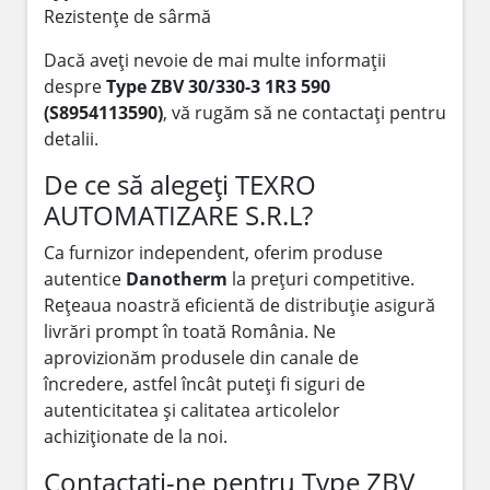
Rezistențe de sârmă
Dacă aveți nevoie de mai multe informații
despre
Type ZBV 30/330-3 1R3 590
(S8954113590)
, vă rugăm să ne contactați pentru
detalii.
De ce să alegeți TEXRO
AUTOMATIZARE S.R.L?
Ca furnizor independent, oferim produse
autentice
Danotherm
la prețuri competitive.
Rețeaua noastră eficientă de distribuție asigură
livrări prompt în toată România. Ne
aprovizionăm produsele din canale de
încredere, astfel încât puteți fi siguri de
autenticitatea și calitatea articolelor
achiziționate de la noi.
Contactați-ne pentru Type ZBV