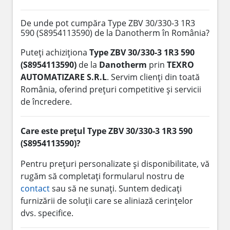
De unde pot cumpăra Type ZBV 30/330-3 1R3
590 (S8954113590) de la Danotherm în România?
Puteți achiziționa
Type ZBV 30/330-3 1R3 590
(S8954113590)
de la
Danotherm
prin
TEXRO
AUTOMATIZARE S.R.L
. Servim clienți din toată
România, oferind prețuri competitive și servicii
de încredere.
Care este prețul Type ZBV 30/330-3 1R3 590
(S8954113590)?
Pentru prețuri personalizate și disponibilitate, vă
rugăm să completați formularul nostru de
contact
sau să ne sunați. Suntem dedicați
furnizării de soluții care se aliniază cerințelor
dvs. specifice.