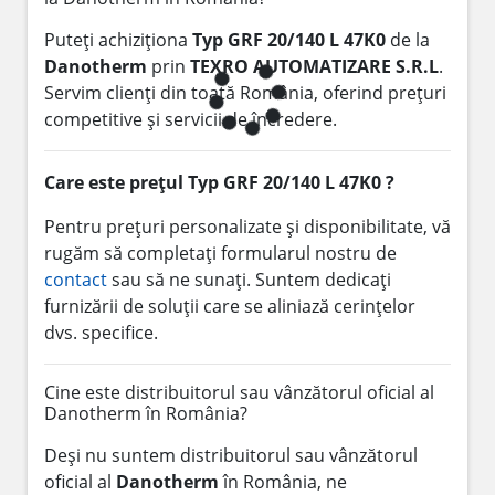
Puteți achiziționa
Typ GRF 20/140 L 47K0
de la
Danotherm
prin
TEXRO AUTOMATIZARE S.R.L
.
Servim clienți din toată România, oferind prețuri
competitive și servicii de încredere.
Care este prețul Typ GRF 20/140 L 47K0 ?
Pentru prețuri personalizate și disponibilitate, vă
rugăm să completați formularul nostru de
contact
sau să ne sunați. Suntem dedicați
furnizării de soluții care se aliniază cerințelor
dvs. specifice.
Cine este distribuitorul sau vânzătorul oficial al
Danotherm în România?
Deși nu suntem distribuitorul sau vânzătorul
oficial al
Danotherm
în România, ne