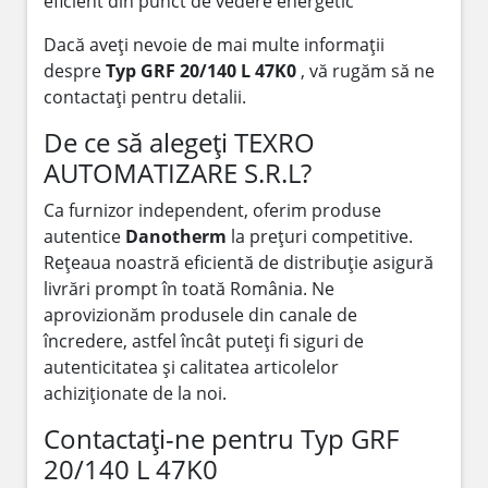
eficient din punct de vedere energetic
Dacă aveți nevoie de mai multe informații
despre
Typ GRF 20/140 L 47K0
, vă rugăm să ne
contactați pentru detalii.
De ce să alegeți TEXRO
AUTOMATIZARE S.R.L?
Ca furnizor independent, oferim produse
autentice
Danotherm
la prețuri competitive.
Rețeaua noastră eficientă de distribuție asigură
livrări prompt în toată România. Ne
aprovizionăm produsele din canale de
încredere, astfel încât puteți fi siguri de
autenticitatea și calitatea articolelor
achiziționate de la noi.
Contactați-ne pentru Typ GRF
20/140 L 47K0