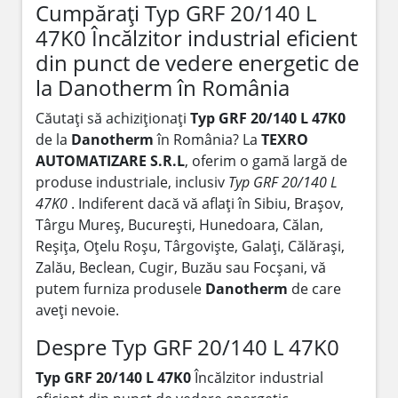
Cumpărați Typ GRF 20/140 L
47K0 Încălzitor industrial eficient
din punct de vedere energetic de
la Danotherm în România
Căutați să achiziționați
Typ GRF 20/140 L 47K0
de la
Danotherm
în România? La
TEXRO
AUTOMATIZARE S.R.L
, oferim o gamă largă de
produse industriale, inclusiv
Typ GRF 20/140 L
47K0
. Indiferent dacă vă aflați în Sibiu, Brașov,
Târgu Mureș, București, Hunedoara, Călan,
Reșița, Oțelu Roșu, Târgoviște, Galați, Călărași,
Zalău, Beclean, Cugir, Buzău sau Focșani, vă
putem furniza produsele
Danotherm
de care
aveți nevoie.
Despre Typ GRF 20/140 L 47K0
Typ GRF 20/140 L 47K0
Încălzitor industrial