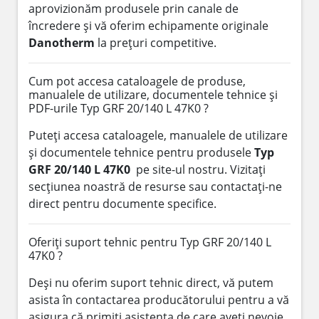
aprovizionăm produsele prin canale de
încredere și vă oferim echipamente originale
Danotherm
la prețuri competitive.
Cum pot accesa cataloagele de produse,
manualele de utilizare, documentele tehnice și
PDF-urile Typ GRF 20/140 L 47K0 ?
Puteți accesa cataloagele, manualele de utilizare
și documentele tehnice pentru produsele
Typ
GRF 20/140 L 47K0
pe site-ul nostru. Vizitați
secțiunea noastră de resurse sau contactați-ne
direct pentru documente specifice.
Oferiți suport tehnic pentru Typ GRF 20/140 L
47K0 ?
Deși nu oferim suport tehnic direct, vă putem
asista în contactarea producătorului pentru a vă
asigura că primiți asistența de care aveți nevoie.