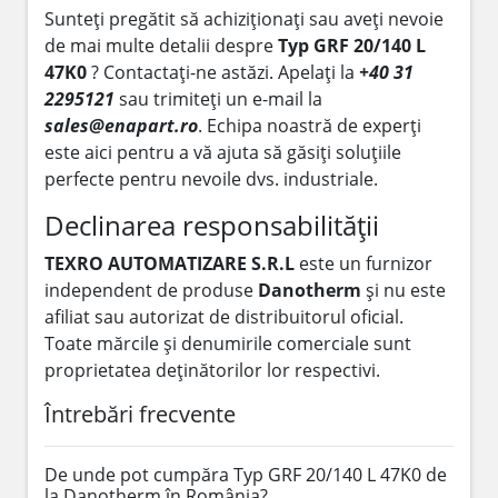
Sunteți pregătit să achiziționați sau aveți nevoie
de mai multe detalii despre
Typ GRF 20/140 L
47K0
? Contactați-ne astăzi. Apelați la
+40 31
2295121
sau trimiteți un e-mail la
sales@enapart.ro
. Echipa noastră de experți
este aici pentru a vă ajuta să găsiți soluțiile
perfecte pentru nevoile dvs. industriale.
Declinarea responsabilității
TEXRO AUTOMATIZARE S.R.L
este un furnizor
independent de produse
Danotherm
și nu este
afiliat sau autorizat de distribuitorul oficial.
Toate mărcile și denumirile comerciale sunt
proprietatea deținătorilor lor respectivi.
Întrebări frecvente
De unde pot cumpăra Typ GRF 20/140 L 47K0 de
la Danotherm în România?