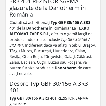
3R3 401 REZISTOR SARMA
glazurate de la Danotherm în
România
Căutați să achiziționați
Typ GBF 30/156 A 3R3
401
de la
Danotherm
în România? La
TEXRO
AUTOMATIZARE S.R.L
, oferim o gamă largă de
produse industriale, inclusiv
Typ GBF 30/156 A
3R3 401
. Indiferent dacă vă aflați în Sibiu, Brașov,
Târgu Mureș, București, Hunedoara, Călan,
Reșița, Oțelu Roșu, Târgoviște, Galați, Călărași,
Zalău, Beclean, Cugir, Buzău sau Focșani, vă
putem furniza produsele
Danotherm
de care
aveți nevoie.
Despre Typ GBF 30/156 A 3R3
401
Typ GBF 30/156 A 3R3 401
REZISTOR SARMA
glazurate