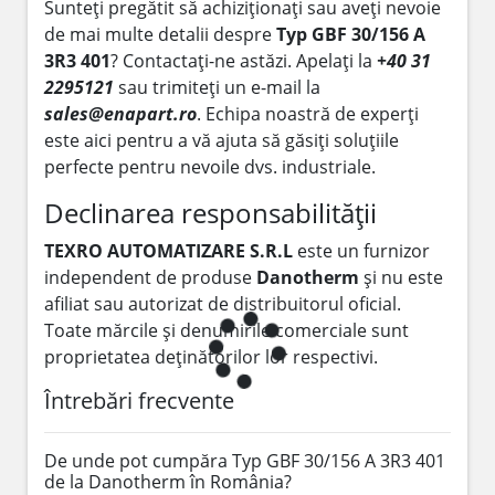
Sunteți pregătit să achiziționați sau aveți nevoie
de mai multe detalii despre
Typ GBF 30/156 A
3R3 401
? Contactați-ne astăzi. Apelați la
+40 31
2295121
sau trimiteți un e-mail la
sales@enapart.ro
. Echipa noastră de experți
este aici pentru a vă ajuta să găsiți soluțiile
perfecte pentru nevoile dvs. industriale.
Declinarea responsabilității
TEXRO AUTOMATIZARE S.R.L
este un furnizor
independent de produse
Danotherm
și nu este
afiliat sau autorizat de distribuitorul oficial.
Toate mărcile și denumirile comerciale sunt
proprietatea deținătorilor lor respectivi.
Întrebări frecvente
De unde pot cumpăra Typ GBF 30/156 A 3R3 401
de la Danotherm în România?