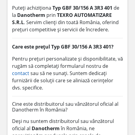
Puteți achiziționa
Typ GBF 30/156 A 3R3 401
de
la
Danotherm
prin
TEXRO AUTOMATIZARE
S.R.L
. Servim clienți din toată România, oferind
prețuri competitive și servicii de încredere.
Care este prețul Typ GBF 30/156 A 3R3 401?
Pentru prețuri personalizate și disponibilitate, vă
rugăm să completați formularul nostru de
contact
sau să ne sunați. Suntem dedicați
furnizării de soluții care se aliniază cerințelor
dvs. specifice.
Cine este distribuitorul sau vânzătorul oficial al
Danotherm în România?
Deși nu suntem distribuitorul sau vânzătorul
oficial al
Danotherm
în România, ne