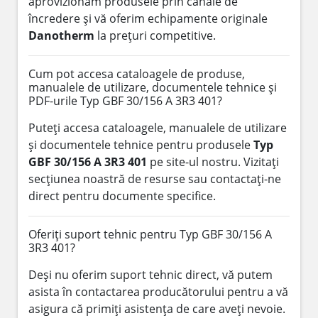
aprovizionăm produsele prin canale de
încredere și vă oferim echipamente originale
Danotherm
la prețuri competitive.
Cum pot accesa cataloagele de produse,
manualele de utilizare, documentele tehnice și
PDF-urile Typ GBF 30/156 A 3R3 401?
Puteți accesa cataloagele, manualele de utilizare
și documentele tehnice pentru produsele
Typ
GBF 30/156 A 3R3 401
pe site-ul nostru. Vizitați
secțiunea noastră de resurse sau contactați-ne
direct pentru documente specifice.
Oferiți suport tehnic pentru Typ GBF 30/156 A
3R3 401?
Deși nu oferim suport tehnic direct, vă putem
asista în contactarea producătorului pentru a vă
asigura că primiți asistența de care aveți nevoie.