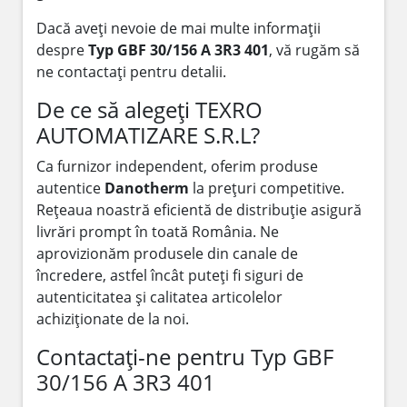
Dacă aveți nevoie de mai multe informații
despre
Typ GBF 30/156 A 3R3 401
, vă rugăm să
ne contactați pentru detalii.
De ce să alegeți TEXRO
AUTOMATIZARE S.R.L?
Ca furnizor independent, oferim produse
autentice
Danotherm
la prețuri competitive.
Rețeaua noastră eficientă de distribuție asigură
livrări prompt în toată România. Ne
aprovizionăm produsele din canale de
încredere, astfel încât puteți fi siguri de
autenticitatea și calitatea articolelor
achiziționate de la noi.
Contactați-ne pentru Typ GBF
30/156 A 3R3 401