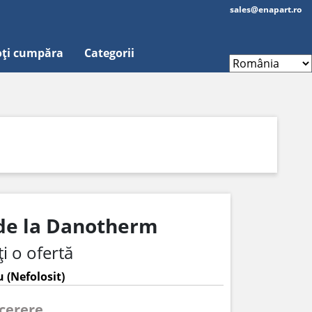
sales@enapart.ro
ți cumpăra
Categorii
 de la Danotherm
i o ofertă
 (Nefolosit)
 cerere