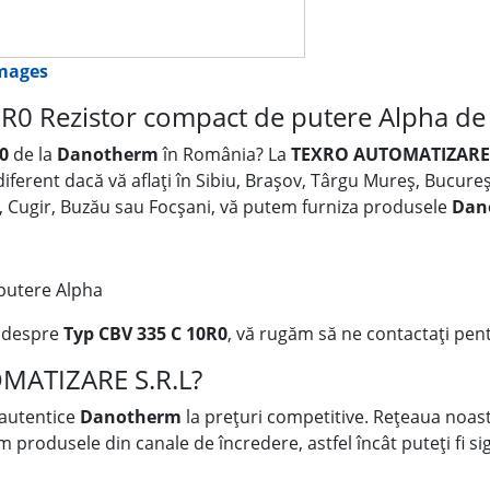
images
R0 Rezistor compact de putere Alpha d
0
de la
Danotherm
în România? La
TEXRO AUTOMATIZARE 
ndiferent dacă vă aflați în Sibiu, Brașov, Târgu Mureș, Bucure
an, Cugir, Buzău sau Focșani, vă putem furniza produsele
Dan
putere Alpha
i despre
Typ CBV 335 C 10R0
, vă rugăm să ne contactați pent
OMATIZARE S.R.L?
 autentice
Danotherm
la prețuri competitive. Rețeaua noastr
rodusele din canale de încredere, astfel încât puteți fi sigu