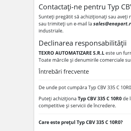
Contactați-ne pentru Typ C
Sunteți pregătit să achiziționați sau aveți
sau trimiteți un e-mail la
sales@enapart.
industriale.
Declinarea responsabilității
TEXRO AUTOMATIZARE S.R.L
este un fur
Toate mărcile și denumirile comerciale sun
Întrebări frecvente
De unde pot cumpăra Typ CBV 335 C 10R0
Puteți achiziționa
Typ CBV 335 C 10R0
de 
competitive și servicii de încredere.
Care este prețul Typ CBV 335 C 10R0?