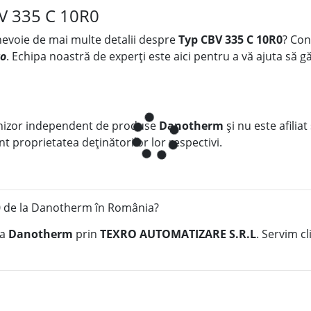
BV 335 C 10R0
 nevoie de mai multe detalii despre
Typ CBV 335 C 10R0
? Con
ro
. Echipa noastră de experți este aici pentru a vă ajuta să gă
nizor independent de produse
Danotherm
și nu este afiliat
t proprietatea deținătorilor lor respectivi.
 de la Danotherm în România?
la
Danotherm
prin
TEXRO AUTOMATIZARE S.R.L
. Servim c