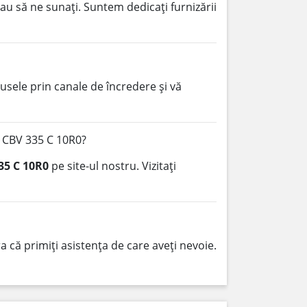
au să ne sunați. Suntem dedicați furnizării
sele prin canale de încredere și vă
p CBV 335 C 10R0?
35 C 10R0
pe site-ul nostru. Vizitați
 că primiți asistența de care aveți nevoie.