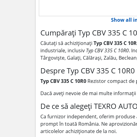
Show all 
Cumpărați Typ CBV 335 C 10
Căutați să achiziționați
Typ CBV 335 C 10R
industriale, inclusiv
Typ CBV 335 C 10R0
. I
Târgoviște, Galați, Călărași, Zalău, Becle
Despre Typ CBV 335 C 10R0
Typ CBV 335 C 10R0
Rezistor compact de 
Dacă aveți nevoie de mai multe informați
De ce să alegeți TEXRO AUT
Ca furnizor independent, oferim produse
prompt în toată România. Ne aprovizionăm p
articolelor achiziționate de la noi.