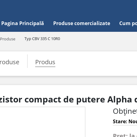
Pagina Principală
Produse comercializate
Cum po
Typ CBV 335 C 10R0
Produse
roduse
Produs
zistor compact de putere Alpha
Obțineț
Stare: Nou
Pret: la