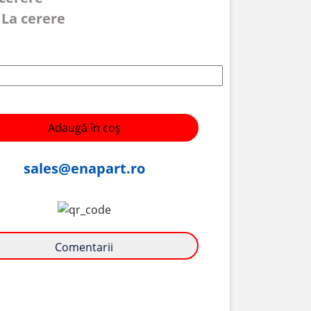
 La cerere
Adaugă în coș
sales@enapart.ro
Comentarii