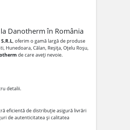
e la Danotherm în România
S.R.L
, oferim o gamă largă de produse
ști, Hunedoara, Călan, Reșița, Oțelu Roșu,
otherm
de care aveți nevoie.
ru detalii.
ă eficientă de distribuție asigură livrări
ri de autenticitatea și calitatea