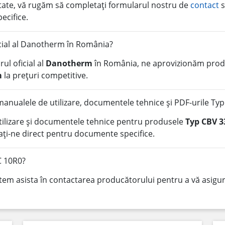
litate, vă rugăm să completați formularul nostru de
contact
s
pecifice.
icial al Danotherm în România?
ul oficial al
Danotherm
în România, ne aprovizionăm produ
m
la prețuri competitive.
anualele de utilizare, documentele tehnice și PDF-urile Ty
tilizare și documentele tehnice pentru produsele
Typ CBV 3
ți-ne direct pentru documente specifice.
C 10R0?
tem asista în contactarea producătorului pentru a vă asigura