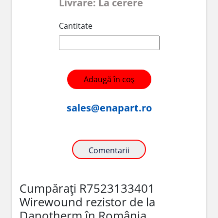
Livrare: La cerere
Cantitate
Adaugă în coș
sales@enapart.ro
Comentarii
Cumpărați R7523133401
Wirewound rezistor de la
Danotherm în România