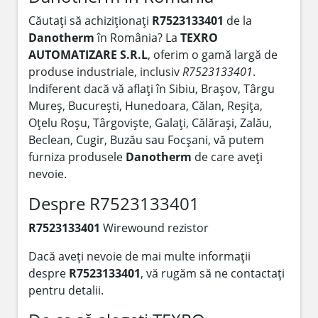
Căutați să achiziționați
R7523133401
de la
Danotherm
în România? La
TEXRO
AUTOMATIZARE S.R.L
, oferim o gamă largă de
produse industriale, inclusiv
R7523133401
.
Indiferent dacă vă aflați în Sibiu, Brașov, Târgu
Mureș, București, Hunedoara, Călan, Reșița,
Oțelu Roșu, Târgoviște, Galați, Călărași, Zalău,
Beclean, Cugir, Buzău sau Focșani, vă putem
furniza produsele
Danotherm
de care aveți
nevoie.
Despre R7523133401
R7523133401
Wirewound rezistor
Dacă aveți nevoie de mai multe informații
despre
R7523133401
, vă rugăm să ne contactați
pentru detalii.