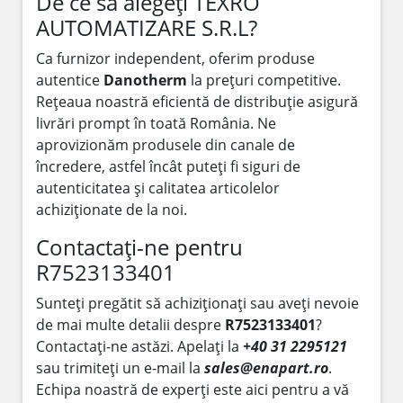
De ce să alegeți TEXRO
AUTOMATIZARE S.R.L?
Ca furnizor independent, oferim produse
autentice
Danotherm
la prețuri competitive.
Rețeaua noastră eficientă de distribuție asigură
livrări prompt în toată România. Ne
aprovizionăm produsele din canale de
încredere, astfel încât puteți fi siguri de
autenticitatea și calitatea articolelor
achiziționate de la noi.
Contactați-ne pentru
R7523133401
Sunteți pregătit să achiziționați sau aveți nevoie
de mai multe detalii despre
R7523133401
?
Contactați-ne astăzi. Apelați la
+40 31 2295121
sau trimiteți un e-mail la
sales@enapart.ro
.
Echipa noastră de experți este aici pentru a vă