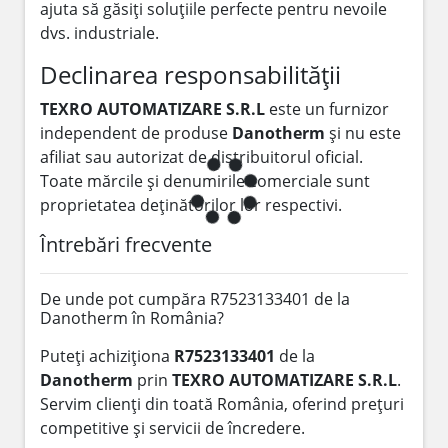
ajuta să găsiți soluțiile perfecte pentru nevoile
dvs. industriale.
Declinarea responsabilității
TEXRO AUTOMATIZARE S.R.L
este un furnizor
independent de produse
Danotherm
și nu este
afiliat sau autorizat de distribuitorul oficial.
Toate mărcile și denumirile comerciale sunt
proprietatea deținătorilor lor respectivi.
Întrebări frecvente
De unde pot cumpăra R7523133401 de la
Danotherm în România?
Puteți achiziționa
R7523133401
de la
Danotherm
prin
TEXRO AUTOMATIZARE S.R.L
.
Servim clienți din toată România, oferind prețuri
competitive și servicii de încredere.