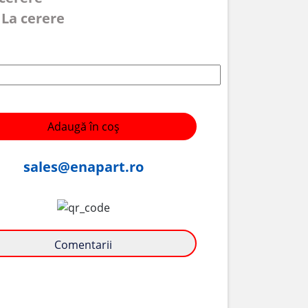
 La cerere
Adaugă în coș
sales@enapart.ro
Comentarii