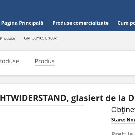
Pagina Principală
Produse comercializate
Cum po
GRF 30/165 L 100k
Produse
roduse
Produs
AHTWIDERSTAND, glasiert de la
Obțineț
Stare: Nou
Pret: la