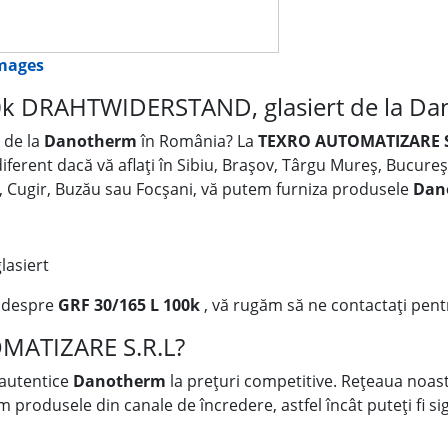
images
0k DRAHTWIDERSTAND, glasiert de la D
k
de la
Danotherm
în România? La
TEXRO AUTOMATIZARE S
ndiferent dacă vă aflați în Sibiu, Brașov, Târgu Mureș, Bucure
an, Cugir, Buzău sau Focșani, vă putem furniza produsele
Dan
asiert
i despre
GRF 30/165 L 100k
, vă rugăm să ne contactați pentr
OMATIZARE S.R.L?
 autentice
Danotherm
la prețuri competitive. Rețeaua noastr
rodusele din canale de încredere, astfel încât puteți fi sigu