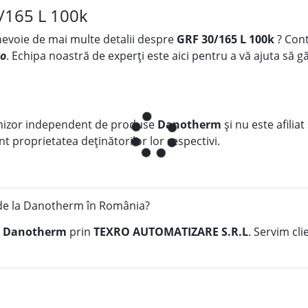
/165 L 100k
 nevoie de mai multe detalii despre
GRF 30/165 L 100k
? Cont
ro
. Echipa noastră de experți este aici pentru a vă ajuta să gă
nizor independent de produse
Danotherm
și nu este afiliat
t proprietatea deținătorilor lor respectivi.
de la Danotherm în România?
a
Danotherm
prin
TEXRO AUTOMATIZARE S.R.L
. Servim cl