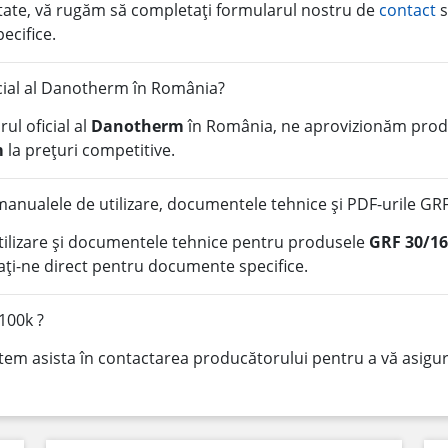
litate, vă rugăm să completați formularul nostru de
contact
s
pecifice.
icial al Danotherm în România?
ul oficial al
Danotherm
în România, ne aprovizionăm produ
m
la prețuri competitive.
nualele de utilizare, documentele tehnice și PDF-urile GRF
tilizare și documentele tehnice pentru produsele
GRF 30/16
ți-ne direct pentru documente specifice.
100k ?
tem asista în contactarea producătorului pentru a vă asigura