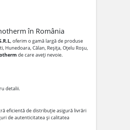
anotherm în România
.R.L
, oferim o gamă largă de produse
ști, Hunedoara, Călan, Reșița, Oțelu Roșu,
otherm
de care aveți nevoie.
u detalii.
ă eficientă de distribuție asigură livrări
ri de autenticitatea și calitatea