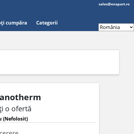
sales@enapart.ro
ți cumpăra
Categorii
 Danotherm
i o ofertă
 (Nefolosit)
 cerere