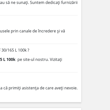
au să ne sunați. Suntem dedicați furnizării
sele prin canale de încredere și vă
 30/165 L 100k ?
5 L 100k
pe site-ul nostru. Vizitați
 că primiți asistența de care aveți nevoie.