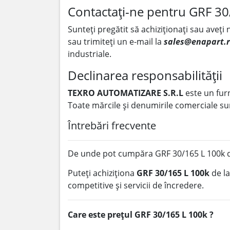
Contactați-ne pentru GRF 30
Sunteți pregătit să achiziționați sau aveți
sau trimiteți un e-mail la
sales@enapart.
industriale.
Declinarea responsabilității
TEXRO AUTOMATIZARE S.R.L
este un fur
Toate mărcile și denumirile comerciale sun
Întrebări frecvente
De unde pot cumpăra GRF 30/165 L 100k 
Puteți achiziționa
GRF 30/165 L 100k
de l
competitive și servicii de încredere.
Care este prețul GRF 30/165 L 100k ?