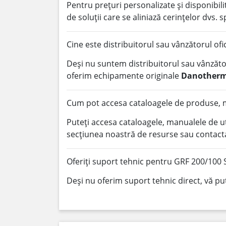
Pentru prețuri personalizate și disponibi
de soluții care se aliniază cerințelor dvs. s
Cine este distribuitorul sau vânzătorul of
Deși nu suntem distribuitorul sau vânzător
oferim echipamente originale
Danother
Cum pot accesa cataloagele de produse, m
Puteți accesa cataloagele, manualele de u
secțiunea noastră de resurse sau contacta
Oferiți suport tehnic pentru GRF 200/100 
Deși nu oferim suport tehnic direct, vă pu