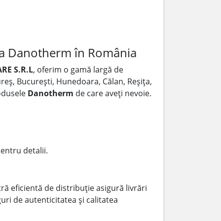
 la Danotherm în România
RE S.R.L
, oferim o gamă largă de
Mureș, București, Hunedoara, Călan, Reșița,
rodusele
Danotherm
de care aveți nevoie.
entru detalii.
ă eficientă de distribuție asigură livrări
ri de autenticitatea și calitatea