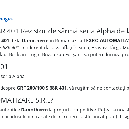
images
R 401 Rezistor de sârmă seria Alpha de
 401
de la
Danotherm
în România? La
TEXRO AUTOMATIZA
S 68R 401
. Indiferent dacă vă aflați în Sibiu, Brașov, Târgu 
Zalău, Beclean, Cugir, Buzău sau Focșani, vă putem furniza p
401
seria Alpha
i despre
GRF 200/100 S 68R 401
, vă rugăm să ne contactați p
OMATIZARE S.R.L?
 autentice
Danotherm
la prețuri competitive. Rețeaua noastr
rodusele din canale de încredere, astfel încât puteți fi sigu