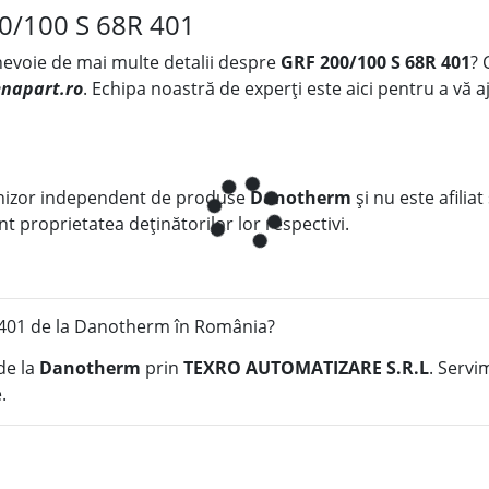
00/100 S 68R 401
 nevoie de mai multe detalii despre
GRF 200/100 S 68R 401
? 
napart.ro
. Echipa noastră de experți este aici pentru a vă aj
nizor independent de produse
Danotherm
și nu este afiliat
t proprietatea deținătorilor lor respectivi.
401 de la Danotherm în România?
de la
Danotherm
prin
TEXRO AUTOMATIZARE S.R.L
. Servi
.