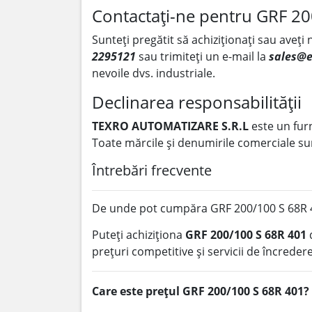
Contactați-ne pentru GRF 2
Sunteți pregătit să achiziționați sau aveți
2295121
sau trimiteți un e-mail la
sales@e
nevoile dvs. industriale.
Declinarea responsabilității
TEXRO AUTOMATIZARE S.R.L
este un fur
Toate mărcile și denumirile comerciale sun
Întrebări frecvente
De unde pot cumpăra GRF 200/100 S 68R 
Puteți achiziționa
GRF 200/100 S 68R 401
prețuri competitive și servicii de încredere
Care este prețul GRF 200/100 S 68R 401?