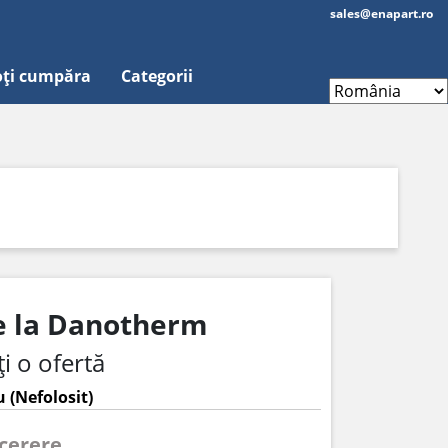
sales@enapart.ro
ți cumpăra
Categorii
de la Danotherm
i o ofertă
 (Nefolosit)
 cerere