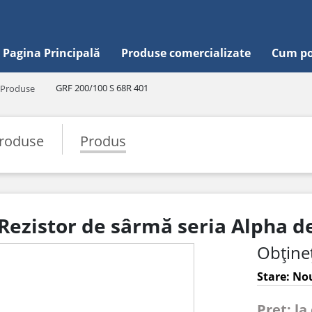
Pagina Principală
Produse comercializate
Cum po
GRF 200/100 S 68R 401
Produse
roduse
Produs
 Rezistor de sârmă seria Alpha 
Obțineț
Stare: Nou
Pret: la