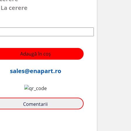
 La cerere
Adaugă în coș
sales@enapart.ro
Comentarii