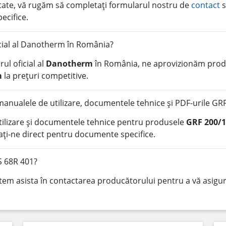
litate, vă rugăm să completați formularul nostru de
contact
s
pecifice.
icial al Danotherm în România?
ul oficial al
Danotherm
în România, ne aprovizionăm produ
m
la prețuri competitive.
anualele de utilizare, documentele tehnice și PDF-urile GR
tilizare și documentele tehnice pentru produsele
GRF 200/1
ți-ne direct pentru documente specifice.
S 68R 401?
tem asista în contactarea producătorului pentru a vă asigura