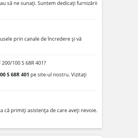
au să ne sunați. Suntem dedicați furnizării
sele prin canale de încredere și vă
F 200/100 S 68R 401?
00 S 68R 401
pe site-ul nostru. Vizitați
 că primiți asistența de care aveți nevoie.