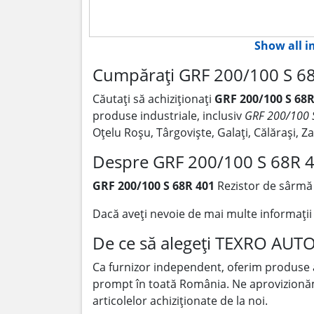
Show all 
Cumpărați GRF 200/100 S 68
Căutați să achiziționați
GRF 200/100 S 68R
produse industriale, inclusiv
GRF 200/100 
Oțelu Roșu, Târgoviște, Galați, Călărași, 
Despre GRF 200/100 S 68R 
GRF 200/100 S 68R 401
Rezistor de sârmă 
Dacă aveți nevoie de mai multe informați
De ce să alegeți TEXRO AUT
Ca furnizor independent, oferim produse
prompt în toată România. Ne aprovizionăm p
articolelor achiziționate de la noi.