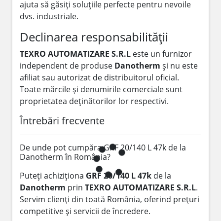
ajuta să găsiți soluțiile perfecte pentru nevoile
dvs. industriale.
Declinarea responsabilității
TEXRO AUTOMATIZARE S.R.L
este un furnizor
independent de produse
Danotherm
și nu este
afiliat sau autorizat de distribuitorul oficial.
Toate mărcile și denumirile comerciale sunt
proprietatea deținătorilor lor respectivi.
Întrebări frecvente
De unde pot cumpăra GRF 20/140 L 47k de la
Danotherm în România?
Puteți achiziționa
GRF 20/140 L 47k
de la
Danotherm
prin
TEXRO AUTOMATIZARE S.R.L
.
Servim clienți din toată România, oferind prețuri
competitive și servicii de încredere.