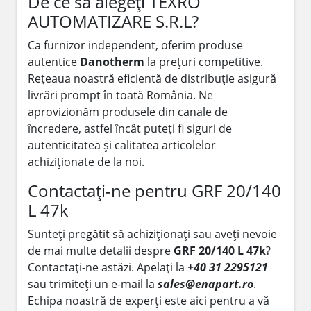
De ce să alegeți TEXRO
AUTOMATIZARE S.R.L?
Ca furnizor independent, oferim produse
autentice
Danotherm
la prețuri competitive.
Rețeaua noastră eficientă de distribuție asigură
livrări prompt în toată România. Ne
aprovizionăm produsele din canale de
încredere, astfel încât puteți fi siguri de
autenticitatea și calitatea articolelor
achiziționate de la noi.
Contactați-ne pentru GRF 20/140
L 47k
Sunteți pregătit să achiziționați sau aveți nevoie
de mai multe detalii despre
GRF 20/140 L 47k
?
Contactați-ne astăzi. Apelați la
+40 31 2295121
sau trimiteți un e-mail la
sales@enapart.ro
.
Echipa noastră de experți este aici pentru a vă