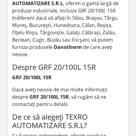
AUTOMATIZARE S.R.L
, oferim o gamă largă de
produse industriale, inclusiv
GRF 20/100L 15R
.
Indiferent dacă vă aflați în Sibiu, Brașov, Târgu
Mureș, București, Hunedoara, Călan, Reșița,
Oțelu Roșu, Târgoviște, Galați, Călărași, Zalău,
Beclean, Cugir, Buzău sau Focșani, vă putem
furniza produsele
Danotherm
de care aveți
nevoie.
Despre GRF 20/100L 15R
GRF 20/100L 15R
Dacă aveți nevoie de mai multe informații
despre
GRF 20/100L 15R
, vă rugăm să ne
contactați pentru detalii.
De ce să alegeți TEXRO
AUTOMATIZARE S.R.L?
Ca furnizor independent, oferim produse