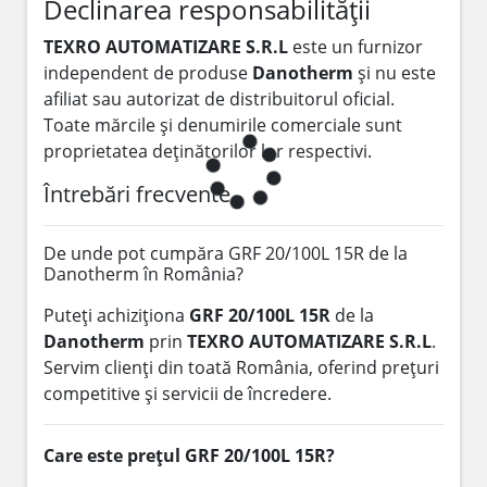
Declinarea responsabilității
TEXRO AUTOMATIZARE S.R.L
este un furnizor
independent de produse
Danotherm
și nu este
afiliat sau autorizat de distribuitorul oficial.
Toate mărcile și denumirile comerciale sunt
proprietatea deținătorilor lor respectivi.
Întrebări frecvente
De unde pot cumpăra GRF 20/100L 15R de la
Danotherm în România?
Puteți achiziționa
GRF 20/100L 15R
de la
Danotherm
prin
TEXRO AUTOMATIZARE S.R.L
.
Servim clienți din toată România, oferind prețuri
competitive și servicii de încredere.
Care este prețul GRF 20/100L 15R?