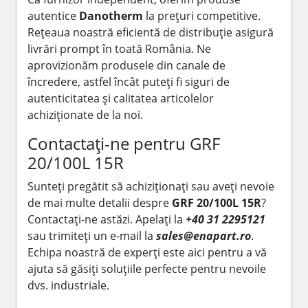
autentice
Danotherm
la prețuri competitive.
Rețeaua noastră eficientă de distribuție asigură
livrări prompt în toată România. Ne
aprovizionăm produsele din canale de
încredere, astfel încât puteți fi siguri de
autenticitatea și calitatea articolelor
achiziționate de la noi.
Contactați-ne pentru GRF
20/100L 15R
Sunteți pregătit să achiziționați sau aveți nevoie
de mai multe detalii despre
GRF 20/100L 15R
?
Contactați-ne astăzi. Apelați la
+40 31 2295121
sau trimiteți un e-mail la
sales@enapart.ro
.
Echipa noastră de experți este aici pentru a vă
ajuta să găsiți soluțiile perfecte pentru nevoile
dvs. industriale.