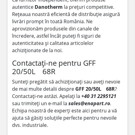
autentice
Danotherm
la prețuri competitive.
Rețeaua noastră eficientă de distribuție asigură
livrări prompt în toată România. Ne
aprovizionăm produsele din canale de
încredere, astfel încât puteți fi siguri de
autenticitatea și calitatea articolelor
achiziționate de la noi.
Contactați-ne pentru GFF
20/50L 68R
Sunteți pregătit să achiziționați sau aveți nevoie
de mai multe detalii despre
GFF 20/50L 68R
?
Contactați-ne astăzi. Apelați la
+40 31 2295121
sau trimiteți un e-mail la
sales@enapart.ro
.
Echipa noastră de experți este aici pentru a vă
ajuta să găsiți soluțiile perfecte pentru nevoile
dvs. industriale.