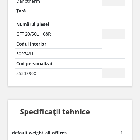
Danotherm
Țară
Numărul piesei
GFF 20/50L 68R
Codul interior
5097491
Cod personalizat
85332900
Specificații tehnice
default.weight_all_offices
1