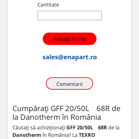
Cantitate
Adaugă în coș
sales@enapart.ro
Comentarii
Cumpărați GFF 20/50L 68R de
la Danotherm în România
Căutați să achiziționați
GFF 20/50L 68R
de la
Danotherm
în România? La
TEXRO