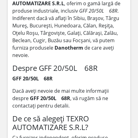
AUTOMATIZARE S.R.L
, oferim o gamă largă de
produse industriale, inclusiv
GFF 20/50L 68R
.
Indiferent dacă vă aflați în Sibiu, Brașov, Târgu
Mureș, București, Hunedoara, Călan, Reșița,
Oțelu Roșu, Târgoviște, Galați, Călărași, Zalău,
Beclean, Cugir, Buzău sau Focșani, vă putem
furniza produsele
Danotherm
de care aveți
nevoie.
Despre GFF 20/50L 68R
GFF 20/50L 68R
Dacă aveți nevoie de mai multe informații
despre
GFF 20/50L 68R
, vă rugăm să ne
contactați pentru detalii.
De ce să alegeți TEXRO
AUTOMATIZARE S.R.L?
Ca furnizor independent, oferim produse