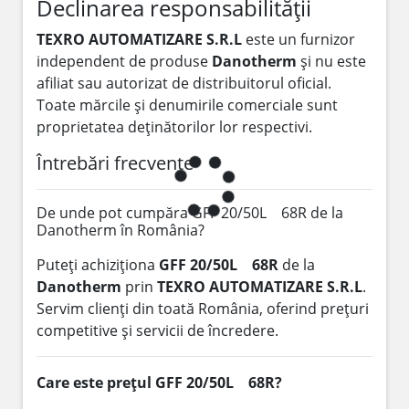
Declinarea responsabilității
TEXRO AUTOMATIZARE S.R.L
este un furnizor
independent de produse
Danotherm
și nu este
afiliat sau autorizat de distribuitorul oficial.
Toate mărcile și denumirile comerciale sunt
proprietatea deținătorilor lor respectivi.
Întrebări frecvente
De unde pot cumpăra GFF 20/50L 68R de la
Danotherm în România?
Puteți achiziționa
GFF 20/50L 68R
de la
Danotherm
prin
TEXRO AUTOMATIZARE S.R.L
.
Servim clienți din toată România, oferind prețuri
competitive și servicii de încredere.
Care este prețul GFF 20/50L 68R?