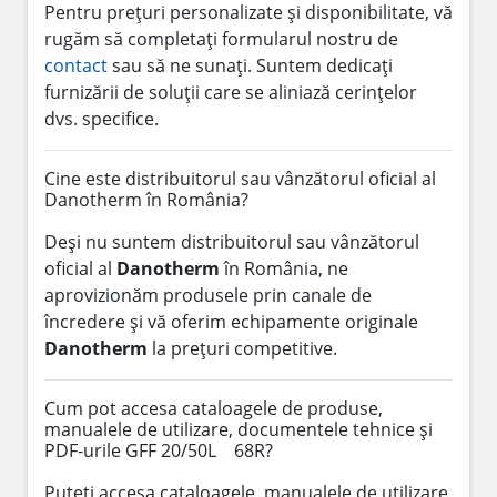
Pentru prețuri personalizate și disponibilitate, vă
rugăm să completați formularul nostru de
contact
sau să ne sunați. Suntem dedicați
furnizării de soluții care se aliniază cerințelor
dvs. specifice.
Cine este distribuitorul sau vânzătorul oficial al
Danotherm în România?
Deși nu suntem distribuitorul sau vânzătorul
oficial al
Danotherm
în România, ne
aprovizionăm produsele prin canale de
încredere și vă oferim echipamente originale
Danotherm
la prețuri competitive.
Cum pot accesa cataloagele de produse,
manualele de utilizare, documentele tehnice și
PDF-urile GFF 20/50L 68R?
Puteți accesa cataloagele, manualele de utilizare