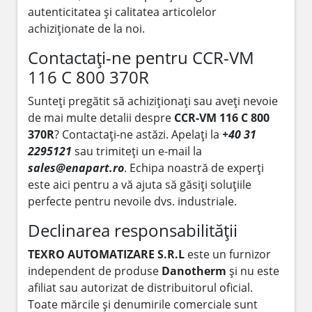
autenticitatea și calitatea articolelor
achiziționate de la noi.
Contactați-ne pentru CCR-VM
116 C 800 370R
Sunteți pregătit să achiziționați sau aveți nevoie
de mai multe detalii despre
CCR-VM 116 C 800
370R
? Contactați-ne astăzi. Apelați la
+40 31
2295121
sau trimiteți un e-mail la
sales@enapart.ro
. Echipa noastră de experți
este aici pentru a vă ajuta să găsiți soluțiile
perfecte pentru nevoile dvs. industriale.
Declinarea responsabilității
TEXRO AUTOMATIZARE S.R.L
este un furnizor
independent de produse
Danotherm
și nu este
afiliat sau autorizat de distribuitorul oficial.
Toate mărcile și denumirile comerciale sunt