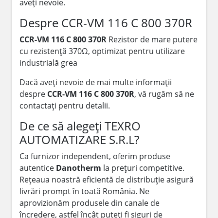
aveți nevoie.
Despre CCR-VM 116 C 800 370R
CCR-VM 116 C 800 370R
Rezistor de mare putere
cu rezistență 370Ω, optimizat pentru utilizare
industrială grea
Dacă aveți nevoie de mai multe informații
despre
CCR-VM 116 C 800 370R
, vă rugăm să ne
contactați pentru detalii.
De ce să alegeți TEXRO
AUTOMATIZARE S.R.L?
Ca furnizor independent, oferim produse
autentice
Danotherm
la prețuri competitive.
Rețeaua noastră eficientă de distribuție asigură
livrări prompt în toată România. Ne
aprovizionăm produsele din canale de
încredere, astfel încât puteți fi siguri de