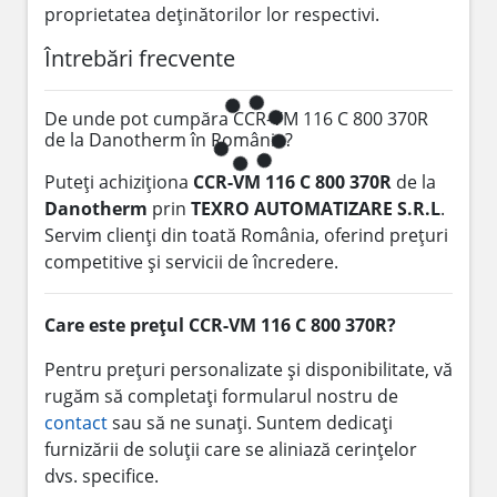
proprietatea deținătorilor lor respectivi.
Întrebări frecvente
De unde pot cumpăra CCR-VM 116 C 800 370R
de la Danotherm în România?
Puteți achiziționa
CCR-VM 116 C 800 370R
de la
Danotherm
prin
TEXRO AUTOMATIZARE S.R.L
.
Servim clienți din toată România, oferind prețuri
competitive și servicii de încredere.
Care este prețul CCR-VM 116 C 800 370R?
Pentru prețuri personalizate și disponibilitate, vă
rugăm să completați formularul nostru de
contact
sau să ne sunați. Suntem dedicați
furnizării de soluții care se aliniază cerințelor
dvs. specifice.