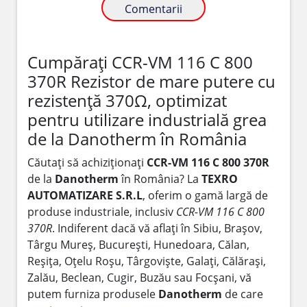
Comentarii
Cumpărați CCR-VM 116 C 800
370R Rezistor de mare putere cu
rezistență 370Ω, optimizat
pentru utilizare industrială grea
de la Danotherm în România
Căutați să achiziționați
CCR-VM 116 C 800 370R
de la
Danotherm
în România? La
TEXRO
AUTOMATIZARE S.R.L
, oferim o gamă largă de
produse industriale, inclusiv
CCR-VM 116 C 800
370R
. Indiferent dacă vă aflați în Sibiu, Brașov,
Târgu Mureș, București, Hunedoara, Călan,
Reșița, Oțelu Roșu, Târgoviște, Galați, Călărași,
Zalău, Beclean, Cugir, Buzău sau Focșani, vă
putem furniza produsele
Danotherm
de care