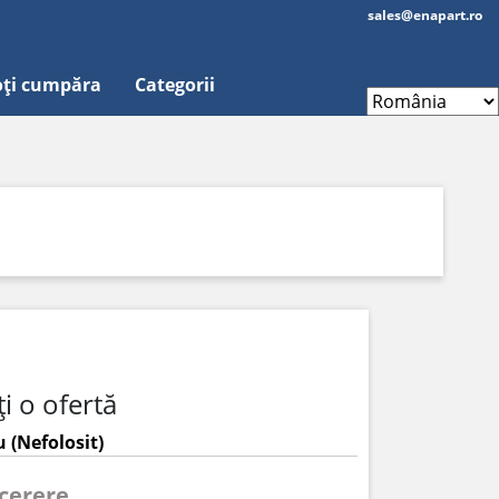
sales@enapart.ro
ți cumpăra
Categorii
i o ofertă
 (Nefolosit)
 cerere