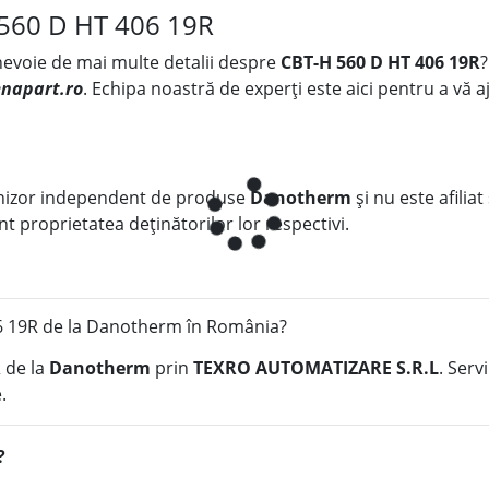
 560 D HT 406 19R
 nevoie de mai multe detalii despre
CBT-H 560 D HT 406 19R
?
napart.ro
. Echipa noastră de experți este aici pentru a vă aj
nizor independent de produse
Danotherm
și nu este afiliat
t proprietatea deținătorilor lor respectivi.
 19R de la Danotherm în România?
R
de la
Danotherm
prin
TEXRO AUTOMATIZARE S.R.L
. Serv
.
?