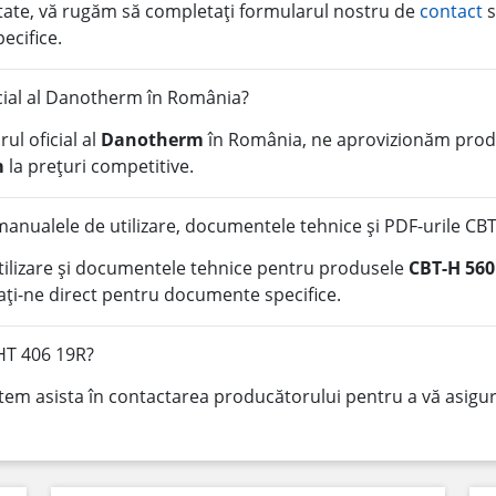
litate, vă rugăm să completați formularul nostru de
contact
s
pecifice.
icial al Danotherm în România?
ul oficial al
Danotherm
în România, ne aprovizionăm produ
m
la prețuri competitive.
anualele de utilizare, documentele tehnice și PDF-urile CB
tilizare și documentele tehnice pentru produsele
CBT-H 560
ți-ne direct pentru documente specifice.
 HT 406 19R?
tem asista în contactarea producătorului pentru a vă asigura