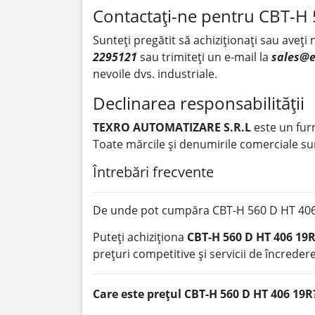
Contactați-ne pentru CBT-H
Sunteți pregătit să achiziționați sau aveți
2295121
sau trimiteți un e-mail la
sales@e
nevoile dvs. industriale.
Declinarea responsabilității
TEXRO AUTOMATIZARE S.R.L
este un fur
Toate mărcile și denumirile comerciale sun
Întrebări frecvente
De unde pot cumpăra CBT-H 560 D HT 406
Puteți achiziționa
CBT-H 560 D HT 406 19
prețuri competitive și servicii de încredere
Care este prețul CBT-H 560 D HT 406 19R