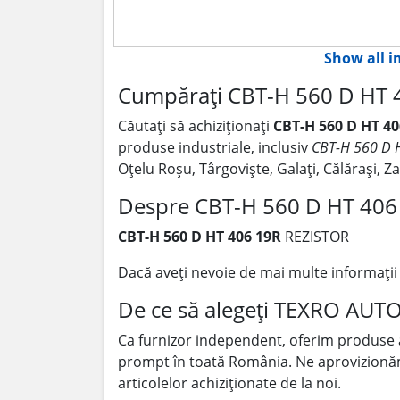
Show all 
Cumpărați CBT-H 560 D HT 
Căutați să achiziționați
CBT-H 560 D HT 40
produse industriale, inclusiv
CBT-H 560 D 
Oțelu Roșu, Târgoviște, Galați, Călărași, 
Despre CBT-H 560 D HT 406
CBT-H 560 D HT 406 19R
REZISTOR
Dacă aveți nevoie de mai multe informați
De ce să alegeți TEXRO AUT
Ca furnizor independent, oferim produse
prompt în toată România. Ne aprovizionăm p
articolelor achiziționate de la noi.