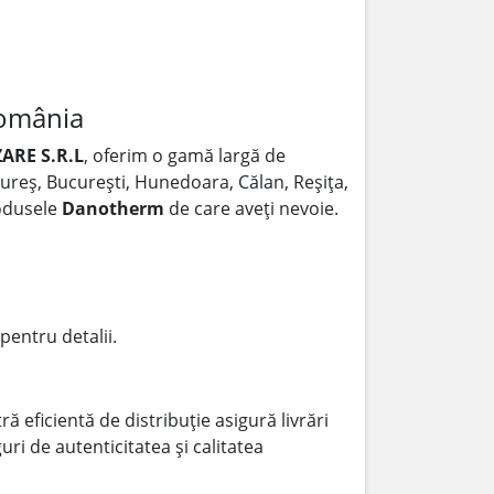
România
ARE S.R.L
, oferim o gamă largă de
 Mureș, București, Hunedoara, Călan, Reșița,
rodusele
Danotherm
de care aveți nevoie.
pentru detalii.
ă eficientă de distribuție asigură livrări
ri de autenticitatea și calitatea