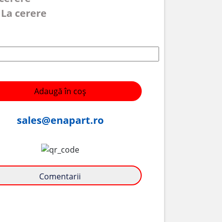
 La cerere
Adaugă în coș
sales@enapart.ro
Comentarii