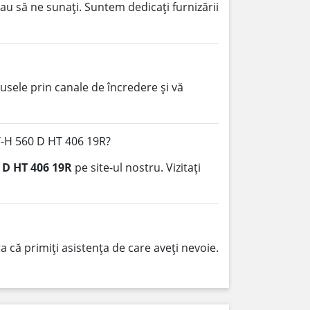
au să ne sunați. Suntem dedicați furnizării
sele prin canale de încredere și vă
T-H 560 D HT 406 19R?
 D HT 406 19R
pe site-ul nostru. Vizitați
 că primiți asistența de care aveți nevoie.