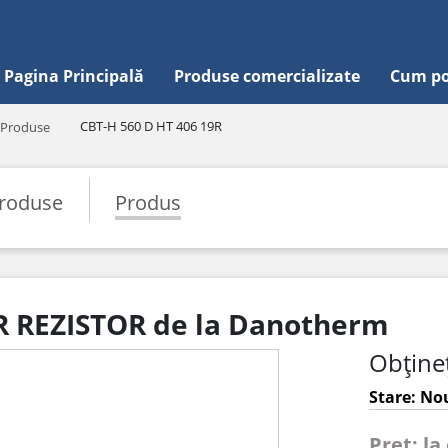
Pagina Principală
Produse comercializate
Cum po
CBT-H 560 D HT 406 19R
Produse
roduse
Produs
9R REZISTOR de la Danotherm
Obțineț
Stare: Nou
Pret: la