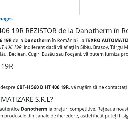
images
406 19R REZISTOR de la Danotherm în 
6 19R
de la
Danotherm
în România? La
TEXRO AUTOMATIZ
HT 406 19R
. Indiferent dacă vă aflați în Sibiu, Brașov, Târgu
Zalău, Beclean, Cugir, Buzău sau Focșani, vă putem furniza p
 19R
i despre
CBT-H 560 D HT 406 19R
, vă rugăm să ne contactați 
OMATIZARE S.R.L?
 autentice
Danotherm
la prețuri competitive. Rețeaua noastr
rodusele din canale de încredere, astfel încât puteți fi sigu