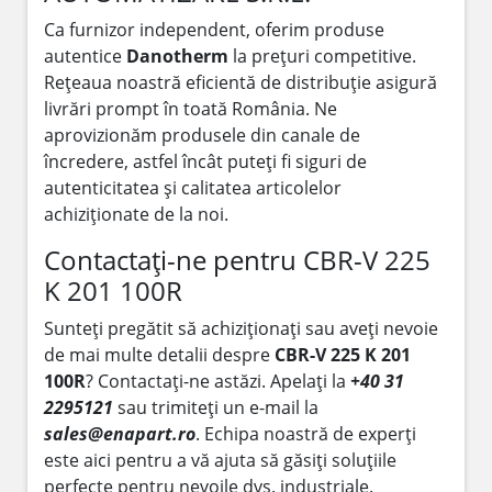
Ca furnizor independent, oferim produse
autentice
Danotherm
la prețuri competitive.
Rețeaua noastră eficientă de distribuție asigură
livrări prompt în toată România. Ne
aprovizionăm produsele din canale de
încredere, astfel încât puteți fi siguri de
autenticitatea și calitatea articolelor
achiziționate de la noi.
Contactați-ne pentru CBR-V 225
K 201 100R
Sunteți pregătit să achiziționați sau aveți nevoie
de mai multe detalii despre
CBR-V 225 K 201
100R
? Contactați-ne astăzi. Apelați la
+40 31
2295121
sau trimiteți un e-mail la
sales@enapart.ro
. Echipa noastră de experți
este aici pentru a vă ajuta să găsiți soluțiile
perfecte pentru nevoile dvs. industriale.