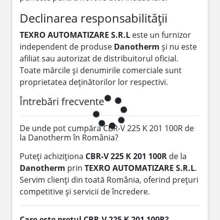
Declinarea responsabilității
TEXRO AUTOMATIZARE S.R.L
este un furnizor
independent de produse
Danotherm
și nu este
afiliat sau autorizat de distribuitorul oficial.
Toate mărcile și denumirile comerciale sunt
proprietatea deținătorilor lor respectivi.
Întrebări frecvente
De unde pot cumpăra CBR-V 225 K 201 100R de
la Danotherm în România?
Puteți achiziționa
CBR-V 225 K 201 100R
de la
Danotherm
prin
TEXRO AUTOMATIZARE S.R.L
.
Servim clienți din toată România, oferind prețuri
competitive și servicii de încredere.
Care este prețul CBR-V 225 K 201 100R?