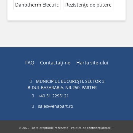
Danotherm Electric
Rezistențe de putere
FAQ
Contactaţi-ne
Harta site-ului
MUNICIPIUL BUCUREŞTI, SECTOR 3,
B-DUL BASARABIA, NR.250, PARTER
+40 31 2295121
sales@enapart.ro
© 2026 Toate drepturile rezervate -
Politica de confidențialitate
- -