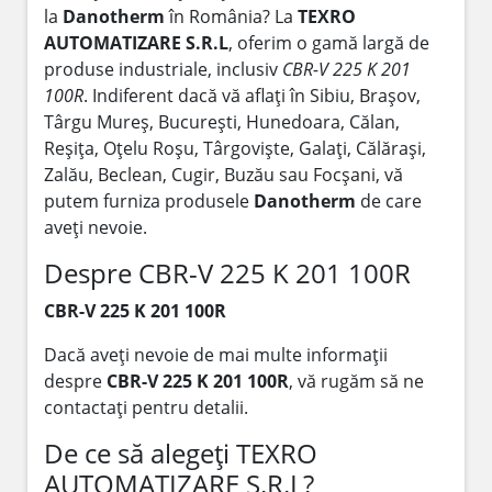
la
Danotherm
în România? La
TEXRO
AUTOMATIZARE S.R.L
, oferim o gamă largă de
produse industriale, inclusiv
CBR-V 225 K 201
100R
. Indiferent dacă vă aflați în Sibiu, Brașov,
Târgu Mureș, București, Hunedoara, Călan,
Reșița, Oțelu Roșu, Târgoviște, Galați, Călărași,
Zalău, Beclean, Cugir, Buzău sau Focșani, vă
putem furniza produsele
Danotherm
de care
aveți nevoie.
Despre CBR-V 225 K 201 100R
CBR-V 225 K 201 100R
Dacă aveți nevoie de mai multe informații
despre
CBR-V 225 K 201 100R
, vă rugăm să ne
contactați pentru detalii.
De ce să alegeți TEXRO
AUTOMATIZARE S.R.L?