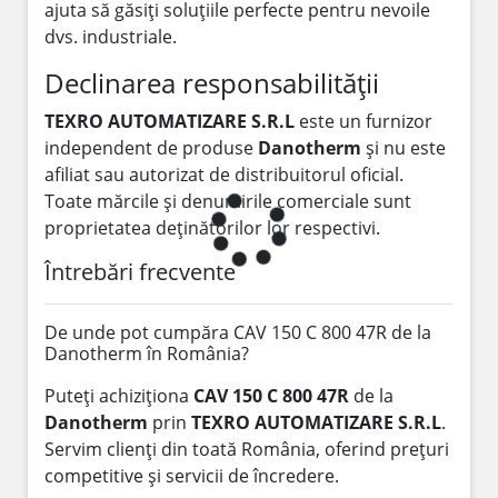
ajuta să găsiți soluțiile perfecte pentru nevoile
dvs. industriale.
Declinarea responsabilității
TEXRO AUTOMATIZARE S.R.L
este un furnizor
independent de produse
Danotherm
și nu este
afiliat sau autorizat de distribuitorul oficial.
Toate mărcile și denumirile comerciale sunt
proprietatea deținătorilor lor respectivi.
Întrebări frecvente
De unde pot cumpăra CAV 150 C 800 47R de la
Danotherm în România?
Puteți achiziționa
CAV 150 C 800 47R
de la
Danotherm
prin
TEXRO AUTOMATIZARE S.R.L
.
Servim clienți din toată România, oferind prețuri
competitive și servicii de încredere.