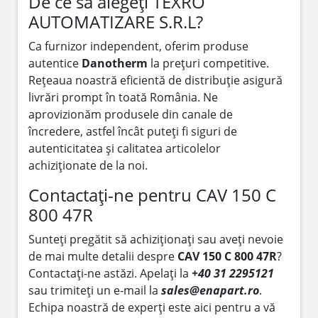
De ce să alegeți TEXRO
AUTOMATIZARE S.R.L?
Ca furnizor independent, oferim produse
autentice
Danotherm
la prețuri competitive.
Rețeaua noastră eficientă de distribuție asigură
livrări prompt în toată România. Ne
aprovizionăm produsele din canale de
încredere, astfel încât puteți fi siguri de
autenticitatea și calitatea articolelor
achiziționate de la noi.
Contactați-ne pentru CAV 150 C
800 47R
Sunteți pregătit să achiziționați sau aveți nevoie
de mai multe detalii despre
CAV 150 C 800 47R
?
Contactați-ne astăzi. Apelați la
+40 31 2295121
sau trimiteți un e-mail la
sales@enapart.ro
.
Echipa noastră de experți este aici pentru a vă