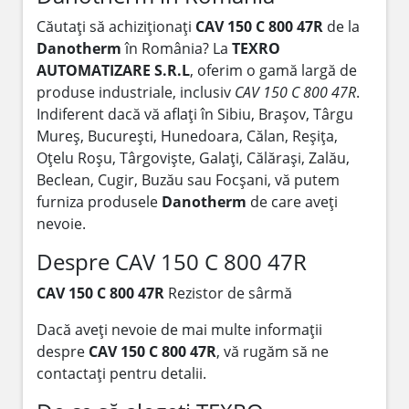
Căutați să achiziționați
CAV 150 C 800 47R
de la
Danotherm
în România? La
TEXRO
AUTOMATIZARE S.R.L
, oferim o gamă largă de
produse industriale, inclusiv
CAV 150 C 800 47R
.
Indiferent dacă vă aflați în Sibiu, Brașov, Târgu
Mureș, București, Hunedoara, Călan, Reșița,
Oțelu Roșu, Târgoviște, Galați, Călărași, Zalău,
Beclean, Cugir, Buzău sau Focșani, vă putem
furniza produsele
Danotherm
de care aveți
nevoie.
Despre CAV 150 C 800 47R
CAV 150 C 800 47R
Rezistor de sârmă
Dacă aveți nevoie de mai multe informații
despre
CAV 150 C 800 47R
, vă rugăm să ne
contactați pentru detalii.