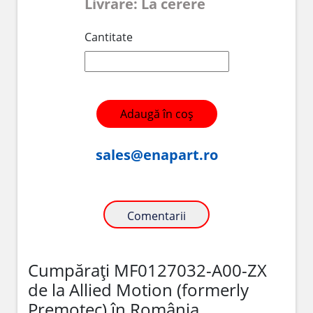
Livrare: La cerere
Cantitate
Adaugă în coș
sales@enapart.ro
Comentarii
Cumpărați MF0127032-A00-ZX
de la Allied Motion (formerly
Premotec) în România