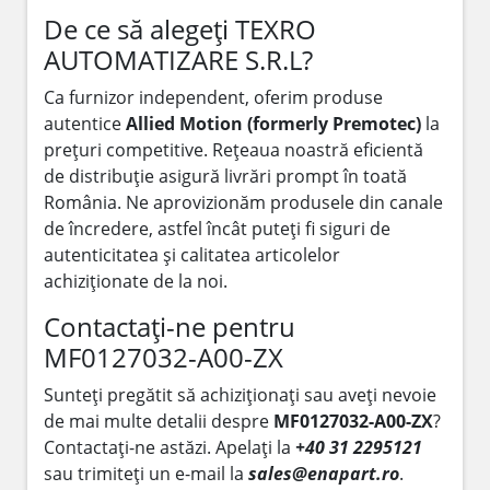
De ce să alegeți TEXRO
AUTOMATIZARE S.R.L?
Ca furnizor independent, oferim produse
autentice
Allied Motion (formerly Premotec)
la
prețuri competitive. Rețeaua noastră eficientă
de distribuție asigură livrări prompt în toată
România. Ne aprovizionăm produsele din canale
de încredere, astfel încât puteți fi siguri de
autenticitatea și calitatea articolelor
achiziționate de la noi.
Contactați-ne pentru
MF0127032-A00-ZX
Sunteți pregătit să achiziționați sau aveți nevoie
de mai multe detalii despre
MF0127032-A00-ZX
?
Contactați-ne astăzi. Apelați la
+40 31 2295121
sau trimiteți un e-mail la
sales@enapart.ro
.