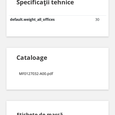
Specificații tehnice
default.weight_all_offices
30
Cataloage
MF0127032-A00.pdf
Etichete de marcă