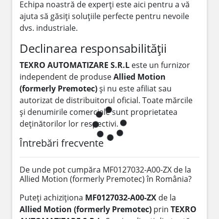
Echipa noastră de experți este aici pentru a vă
ajuta să găsiți soluțiile perfecte pentru nevoile
dvs. industriale.
Declinarea responsabilității
TEXRO AUTOMATIZARE S.R.L
este un furnizor
independent de produse
Allied Motion
(formerly Premotec)
și nu este afiliat sau
autorizat de distribuitorul oficial. Toate mărcile
și denumirile comerciale sunt proprietatea
deținătorilor lor respectivi.
Întrebări frecvente
De unde pot cumpăra MF0127032-A00-ZX de la
Allied Motion (formerly Premotec) în România?
Puteți achiziționa
MF0127032-A00-ZX
de la
Allied Motion (formerly Premotec)
prin
TEXRO