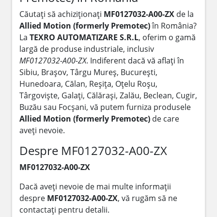
Căutați să achiziționați
MF0127032-A00-ZX
de la
Allied Motion (formerly Premotec)
în România?
La
TEXRO AUTOMATIZARE S.R.L
, oferim o gamă
largă de produse industriale, inclusiv
MF0127032-A00-ZX
. Indiferent dacă vă aflați în
Sibiu, Brașov, Târgu Mureș, București,
Hunedoara, Călan, Reșița, Oțelu Roșu,
Târgoviște, Galați, Călărași, Zalău, Beclean, Cugir,
Buzău sau Focșani, vă putem furniza produsele
Allied Motion (formerly Premotec)
de care
aveți nevoie.
Despre MF0127032-A00-ZX
MF0127032-A00-ZX
Dacă aveți nevoie de mai multe informații
despre
MF0127032-A00-ZX
, vă rugăm să ne
contactați pentru detalii.