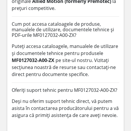
originale
Allied Motion (formerly Premotec)
la
prețuri competitive.
Cum pot accesa cataloagele de produse,
manualele de utilizare, documentele tehnice și
PDF-urile MF0127032-A00-ZX?
Puteți accesa cataloagele, manualele de utilizare
și documentele tehnice pentru produsele
MF0127032-A00-ZX
pe site-ul nostru. Vizitați
secțiunea noastră de resurse sau contactați-ne
direct pentru documente specifice.
Oferiți suport tehnic pentru MF0127032-A00-ZX?
Deși nu oferim suport tehnic direct, vă putem
asista în contactarea producătorului pentru a vă
asigura că primiți asistența de care aveți nevoie.