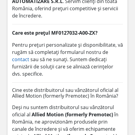
AUTOMATIZARE S.R.L
. Servim clienți din toată
România, oferind prețuri competitive și servicii
de încredere.
Care este prețul MF0127032-A00-ZX?
Pentru prețuri personalizate și disponibilitate, vă
rugăm să completați formularul nostru de
contact
sau să ne sunați. Suntem dedicați
furnizării de soluții care se aliniază cerințelor
dvs. specifice.
Cine este distribuitorul sau vânzătorul oficial al
Allied Motion (formerly Premotec) în România?
Deși nu suntem distribuitorul sau vânzătorul
oficial al
Allied Motion (formerly Premotec)
în
România, ne aprovizionăm produsele prin
canale de încredere și vă oferim echipamente