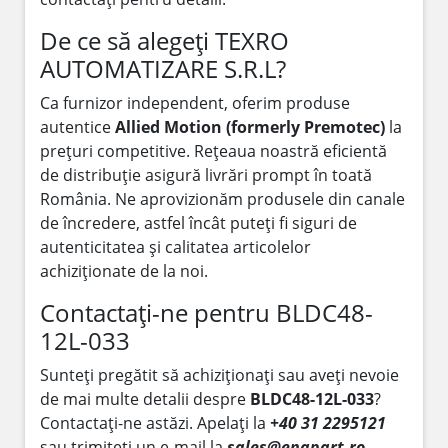
De ce să alegeți TEXRO
AUTOMATIZARE S.R.L?
Ca furnizor independent, oferim produse
autentice
Allied Motion (formerly Premotec)
la
prețuri competitive. Rețeaua noastră eficientă
de distribuție asigură livrări prompt în toată
România. Ne aprovizionăm produsele din canale
de încredere, astfel încât puteți fi siguri de
autenticitatea și calitatea articolelor
achiziționate de la noi.
Contactați-ne pentru BLDC48-
12L-033
Sunteți pregătit să achiziționați sau aveți nevoie
de mai multe detalii despre
BLDC48-12L-033
?
Contactați-ne astăzi. Apelați la
+40 31 2295121
sau trimiteți un e-mail la
sales@enapart.ro
.