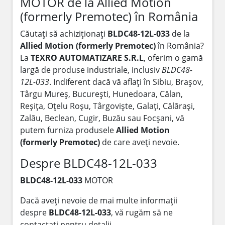
MOTOR de la Allied Motion
(formerly Premotec) în România
Căutați să achiziționați
BLDC48-12L-033
de la
Allied Motion (formerly Premotec)
în România?
La
TEXRO AUTOMATIZARE S.R.L
, oferim o gamă
largă de produse industriale, inclusiv
BLDC48-
12L-033
. Indiferent dacă vă aflați în Sibiu, Brașov,
Târgu Mureș, București, Hunedoara, Călan,
Reșița, Oțelu Roșu, Târgoviște, Galați, Călărași,
Zalău, Beclean, Cugir, Buzău sau Focșani, vă
putem furniza produsele
Allied Motion
(formerly Premotec)
de care aveți nevoie.
Despre BLDC48-12L-033
BLDC48-12L-033
MOTOR
Dacă aveți nevoie de mai multe informații
despre
BLDC48-12L-033
, vă rugăm să ne
contactați pentru detalii.