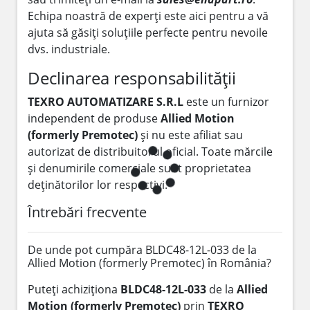
Echipa noastră de experți este aici pentru a vă
ajuta să găsiți soluțiile perfecte pentru nevoile
dvs. industriale.
Declinarea responsabilității
TEXRO AUTOMATIZARE S.R.L
este un furnizor
independent de produse
Allied Motion
(formerly Premotec)
și nu este afiliat sau
autorizat de distribuitorul oficial. Toate mărcile
și denumirile comerciale sunt proprietatea
deținătorilor lor respectivi.
Întrebări frecvente
De unde pot cumpăra BLDC48-12L-033 de la
Allied Motion (formerly Premotec) în România?
Puteți achiziționa
BLDC48-12L-033
de la
Allied
Motion (formerly Premotec)
prin
TEXRO