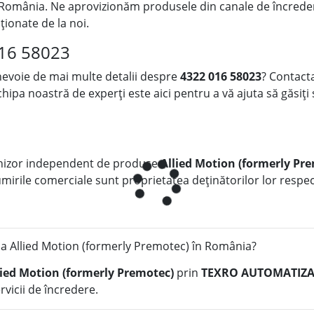
 România. Ne aprovizionăm produsele din canale de încredere, 
iționate de la noi.
016 58023
 nevoie de mai multe detalii despre
4322 016 58023
? Contacta
chipa noastră de experți este aici pentru a vă ajuta să găsiți
nizor independent de produse
Allied Motion (formerly Pr
numirile comerciale sunt proprietatea deținătorilor lor respect
a Allied Motion (formerly Premotec) în România?
lied Motion (formerly Premotec)
prin
TEXRO AUTOMATIZAR
rvicii de încredere.