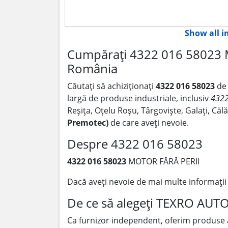
Show all 
Cumpărați 4322 016 58023 M
România
Căutați să achiziționați
4322 016 58023
de
largă de produse industriale, inclusiv
4322
Reșița, Oțelu Roșu, Târgoviște, Galați, Că
Premotec)
de care aveți nevoie.
Despre 4322 016 58023
4322 016 58023
MOTOR FĂRĂ PERII
Dacă aveți nevoie de mai multe informați
De ce să alegeți TEXRO AUT
Ca furnizor independent, oferim produse