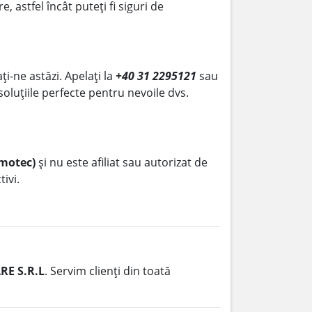
astfel încât puteți fi siguri de
ți-ne astăzi. Apelați la
+40 31 2295121
sau
 soluțiile perfecte pentru nevoile dvs.
emotec)
și nu este afiliat sau autorizat de
ivi.
E S.R.L
. Servim clienți din toată