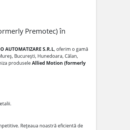
ormerly Premotec) în
O AUTOMATIZARE S.R.L
, oferim o gamă
u Mureș, București, Hunedoara, Călan,
rniza produsele
Allied Motion (formerly
talii.
mpetitive. Rețeaua noastră eficientă de