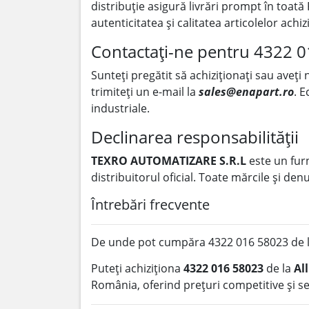
distribuție asigură livrări prompt în toată
autenticitatea și calitatea articolelor achiz
Contactați-ne pentru 4322 
Sunteți pregătit să achiziționați sau aveți
trimiteți un e-mail la
sales@enapart.ro
. E
industriale.
Declinarea responsabilității
TEXRO AUTOMATIZARE S.R.L
este un fur
distribuitorul oficial. Toate mărcile și de
Întrebări frecvente
De unde pot cumpăra 4322 016 58023 de l
Puteți achiziționa
4322 016 58023
de la
Al
România, oferind prețuri competitive și se