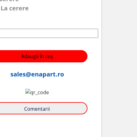
 La cerere
Adaugă în coș
sales@enapart.ro
Comentarii