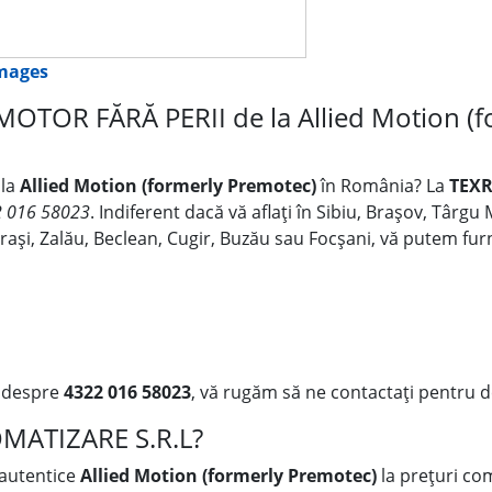
images
OTOR FĂRĂ PERII de la Allied Motion (f
 la
Allied Motion (formerly Premotec)
în România? La
TEXR
 016 58023
. Indiferent dacă vă aflați în Sibiu, Brașov, Târg
lărași, Zalău, Beclean, Cugir, Buzău sau Focșani, vă putem fu
i despre
4322 016 58023
, vă rugăm să ne contactați pentru de
OMATIZARE S.R.L?
 autentice
Allied Motion (formerly Premotec)
la prețuri co