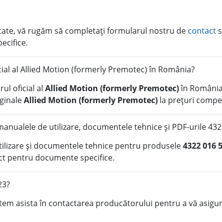
litate, vă rugăm să completați formularul nostru de
contact
s
pecifice.
icial al Allied Motion (formerly Premotec) în România?
ul oficial al
Allied Motion (formerly Premotec)
în România
iginale
Allied Motion (formerly Premotec)
la prețuri compet
anualele de utilizare, documentele tehnice și PDF-urile 43
tilizare și documentele tehnice pentru produsele
4322 016 
ct pentru documente specifice.
23?
tem asista în contactarea producătorului pentru a vă asigura