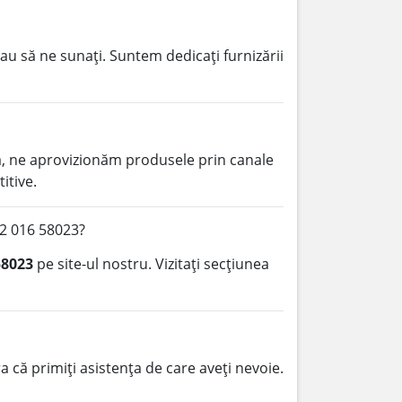
au să ne sunați. Suntem dedicați furnizării
, ne aprovizionăm produsele prin canale
itive.
22 016 58023?
58023
pe site-ul nostru. Vizitați secțiunea
 că primiți asistența de care aveți nevoie.