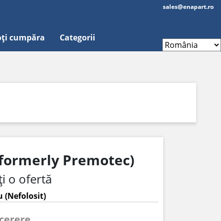
sales@enapart.ro
ți cumpăra
Categorii
(formerly Premotec)
i o ofertă
 (Nefolosit)
 cerere