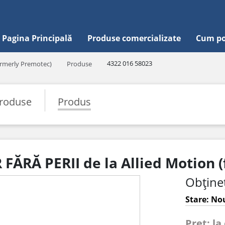
Pagina Principală
Produse comercializate
Cum po
4322 016 58023
ormerly Premotec)
Produse
roduse
Produs
FĂRĂ PERII de la Allied Motion 
Obțineț
Stare: Nou
Pret: la