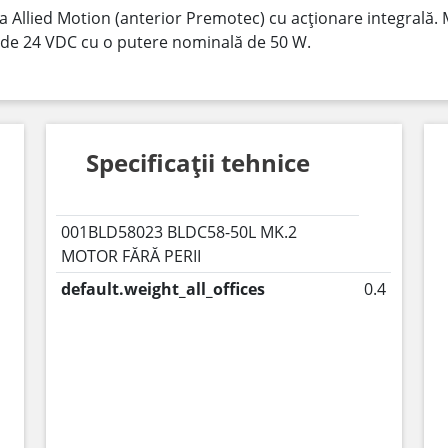
a Allied Motion (anterior Premotec) cu acționare integrală. 
r de 24 VDC cu o putere nominală de 50 W.
Specificații tehnice
001BLD58023 BLDC58-50L MK.2
MOTOR FĂRĂ PERII
default.weight_all_offices
0.4