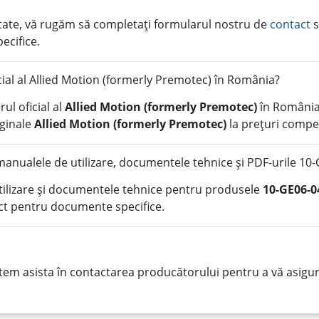
litate, vă rugăm să completați formularul nostru de
contact
s
pecifice.
icial al Allied Motion (formerly Premotec) în România?
ul oficial al
Allied Motion (formerly Premotec)
în România
iginale
Allied Motion (formerly Premotec)
la prețuri compet
anualele de utilizare, documentele tehnice și PDF-urile 10
tilizare și documentele tehnice pentru produsele
10-GE06-0
ct pentru documente specifice.
tem asista în contactarea producătorului pentru a vă asigura