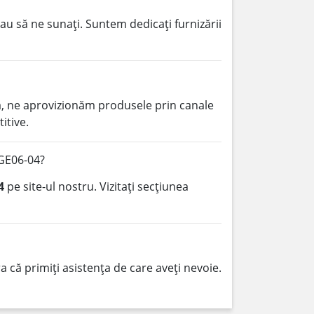
au să ne sunați. Suntem dedicați furnizării
, ne aprovizionăm produsele prin canale
itive.
-GE06-04?
4
pe site-ul nostru. Vizitați secțiunea
 că primiți asistența de care aveți nevoie.