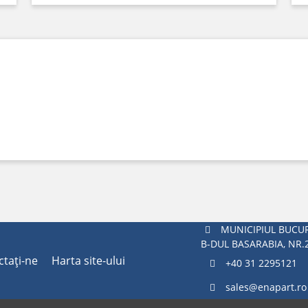
MUNICIPIUL BUCUR
B-DUL BASARABIA, NR.
ctaţi-ne
Harta site-ului
+40 31 2295121
sales@enapart.ro