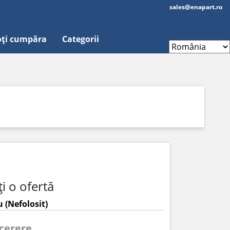
sales@enapart.ro
ți cumpăra
Categorii
i o ofertă
 (Nefolosit)
 cerere