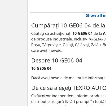
Show all 
Cumpărați 10-GE06-04 de la 
Căutați să achiziționați
10-GE06-04
de la
A
de produse industriale, inclusiv
10-GE06-0
Roșu, Târgoviște, Galați, Călărași, Zalău,
care aveți nevoie.
Despre 10-GE06-04
10-GE06-04
Dacă aveți nevoie de mai multe informați
De ce să alegeți TEXRO AUT
Ca furnizor independent, oferim produse
distribuție asigură livrări prompt în toată