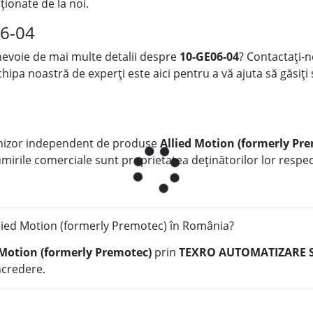
iționate de la noi.
06-04
 nevoie de mai multe detalii despre
10-GE06-04
? Contactați-n
chipa noastră de experți este aici pentru a vă ajuta să găsiți
nizor independent de produse
Allied Motion (formerly Pr
numirile comerciale sunt proprietatea deținătorilor lor respect
lied Motion (formerly Premotec) în România?
 Motion (formerly Premotec)
prin
TEXRO AUTOMATIZARE S
încredere.