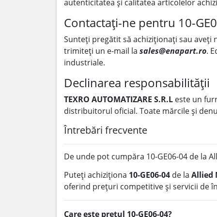
autenticitatea și calitatea articolelor achiz
Contactați-ne pentru 10-GE
Sunteți pregătit să achiziționați sau aveți
trimiteți un e-mail la
sales@enapart.ro
. E
industriale.
Declinarea responsabilității
TEXRO AUTOMATIZARE S.R.L
este un fur
distribuitorul oficial. Toate mărcile și de
Întrebări frecvente
De unde pot cumpăra 10-GE06-04 de la Al
Puteți achiziționa
10-GE06-04
de la
Allied
oferind prețuri competitive și servicii de 
Care este prețul 10-GE06-04?