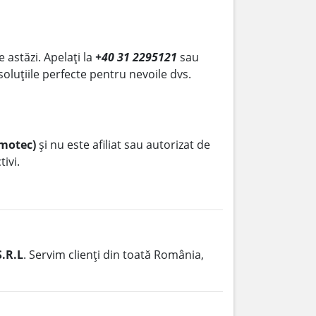
e astăzi. Apelați la
+40 31 2295121
sau
 soluțiile perfecte pentru nevoile dvs.
emotec)
și nu este afiliat sau autorizat de
ivi.
.R.L
. Servim clienți din toată România,