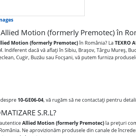
images
Allied Motion (formerly Premotec) în R
llied Motion (formerly Premotec)
în România? La
TEXRO A
4
. Indiferent dacă vă aflați în Sibiu, Brașov, Târgu Mureș, B
 Beclean, Cugir, Buzău sau Focșani, vă putem furniza produse
i despre
10-GE06-04
, vă rugăm să ne contactați pentru detali
OMATIZARE S.R.L?
 autentice
Allied Motion (formerly Premotec)
la prețuri co
 România. Ne aprovizionăm produsele din canale de încredere, 