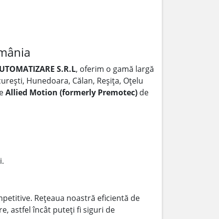
omânia
UTOMATIZARE S.R.L
, oferim o gamă largă
ucurești, Hunedoara, Călan, Reșița, Oțelu
le
Allied Motion (formerly Premotec)
de
i.
mpetitive. Rețeaua noastră eficientă de
astfel încât puteți fi siguri de