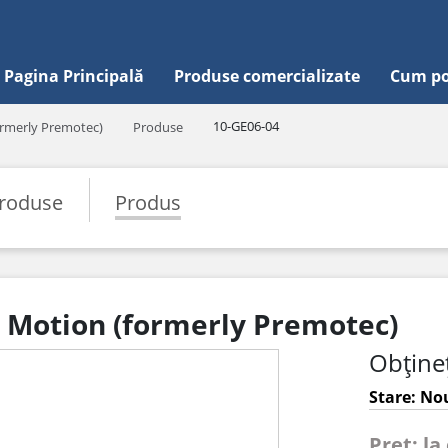
Pagina Principală
Produse comercializate
Cum po
10-GE06-04
ormerly Premotec)
Produse
roduse
Produs
d Motion (formerly Premotec)
Obțineț
Stare: Nou
Pret: la