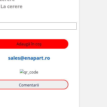
 La cerere
Adaugă în coș
sales@enapart.ro
Comentarii