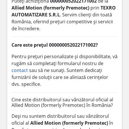
Puteți achiziționa
000000052022171002
de la
Allied Motion (formerly Premotec)
prin
TEXRO
AUTOMATIZARE S.R.L
. Servim clienți din toată
România, oferind prețuri competitive și servicii
de încredere.
Care este prețul 000000052022171002?
Pentru prețuri personalizate și disponibilitate, vă
rugăm să completați formularul nostru de
contact
sau să ne sunați. Suntem dedicați
furnizării de soluții care se aliniază cerințelor
dvs. specifice.
Cine este distribuitorul sau vânzătorul oficial al
Allied Motion (formerly Premotec) în România?
Deși nu suntem distribuitorul sau vânzătorul
oficial al
Allied Motion (formerly Premotec)
în