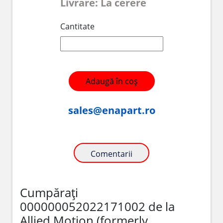
Livrare: La cerere
Cantitate
Adaugă în coș
sales@enapart.ro
Comentarii
Cumpărați
000000052022171002 de la
Allied Motion (formerly