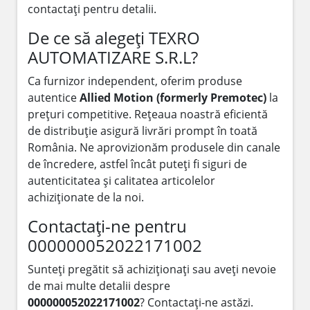
contactați pentru detalii.
De ce să alegeți TEXRO
AUTOMATIZARE S.R.L?
Ca furnizor independent, oferim produse
autentice
Allied Motion (formerly Premotec)
la
prețuri competitive. Rețeaua noastră eficientă
de distribuție asigură livrări prompt în toată
România. Ne aprovizionăm produsele din canale
de încredere, astfel încât puteți fi siguri de
autenticitatea și calitatea articolelor
achiziționate de la noi.
Contactați-ne pentru
000000052022171002
Sunteți pregătit să achiziționați sau aveți nevoie
de mai multe detalii despre
000000052022171002
? Contactați-ne astăzi.