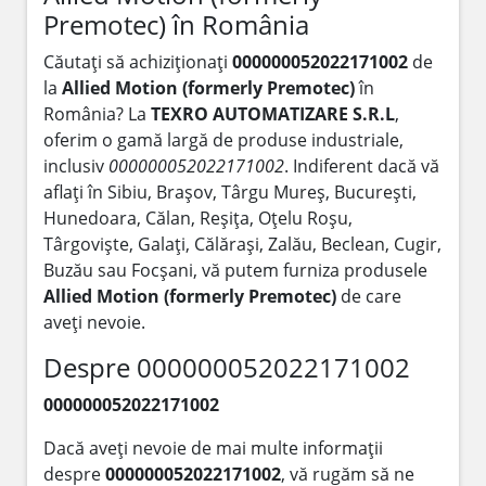
Premotec) în România
Căutați să achiziționați
000000052022171002
de
la
Allied Motion (formerly Premotec)
în
România? La
TEXRO AUTOMATIZARE S.R.L
,
oferim o gamă largă de produse industriale,
inclusiv
000000052022171002
. Indiferent dacă vă
aflați în Sibiu, Brașov, Târgu Mureș, București,
Hunedoara, Călan, Reșița, Oțelu Roșu,
Târgoviște, Galați, Călărași, Zalău, Beclean, Cugir,
Buzău sau Focșani, vă putem furniza produsele
Allied Motion (formerly Premotec)
de care
aveți nevoie.
Despre 000000052022171002
000000052022171002
Dacă aveți nevoie de mai multe informații
despre
000000052022171002
, vă rugăm să ne