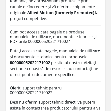
România, ne aprovizionăm produsele prin
canale de încredere și vă oferim echipamente
originale
Allied Motion (formerly Premotec)
la
prețuri competitive.
Cum pot accesa cataloagele de produse,
manualele de utilizare, documentele tehnice și
PDF-urile 000000052022171002?
Puteți accesa cataloagele, manualele de utilizare
și documentele tehnice pentru produsele
000000052022171002
pe site-ul nostru. Vizitați
secțiunea noastră de resurse sau contactați-ne
direct pentru documente specifice.
Oferiți suport tehnic pentru
000000052022171002?
Deși nu oferim suport tehnic direct, vă putem
asista în contactarea producătorului pentru a vă