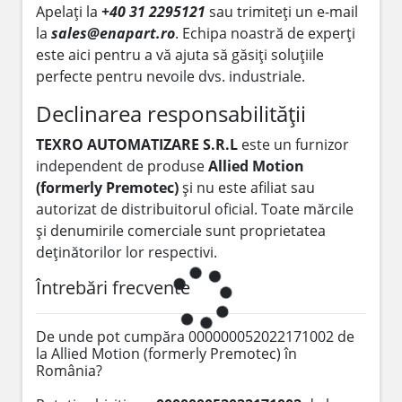
Apelați la
+40 31 2295121
sau trimiteți un e-mail
la
sales@enapart.ro
. Echipa noastră de experți
este aici pentru a vă ajuta să găsiți soluțiile
perfecte pentru nevoile dvs. industriale.
Declinarea responsabilității
TEXRO AUTOMATIZARE S.R.L
este un furnizor
independent de produse
Allied Motion
(formerly Premotec)
și nu este afiliat sau
autorizat de distribuitorul oficial. Toate mărcile
și denumirile comerciale sunt proprietatea
deținătorilor lor respectivi.
Întrebări frecvente
De unde pot cumpăra 000000052022171002 de
la Allied Motion (formerly Premotec) în
România?